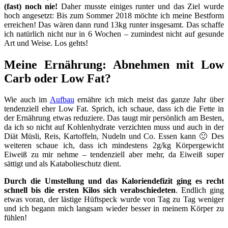
(fast) noch nie!
Daher musste einiges runter und das Ziel wurde
hoch angesetzt: Bis zum Sommer 2018 möchte ich meine Bestform
erreichen! Das wären dann rund 13kg runter insgesamt. Das schaffe
ich natürlich nicht nur in 6 Wochen – zumindest nicht auf gesunde
Art und Weise. Los gehts!
Meine Ernährung: Abnehmen mit Low
Carb oder Low Fat?
Wie auch im
Aufbau
ernähre ich mich meist das ganze Jahr über
tendenziell eher Low Fat. Sprich, ich schaue, dass ich die Fette in
der Ernährung etwas reduziere. Das taugt mir persönlich am Besten,
da ich so nicht auf Kohlenhydrate verzichten muss und auch in der
Diät Müsli, Reis, Kartoffeln, Nudeln und Co. Essen kann 🙂 Des
weiteren schaue ich, dass ich mindestens 2g/kg Körpergewicht
Eiweiß zu mir nehme – tendenziell aber mehr, da Eiweiß super
sättigt und als Katabolieschutz dient.
Durch die Umstellung und das Kaloriendefizit ging es recht
schnell bis die ersten Kilos sich verabschiedeten
. Endlich ging
etwas voran, der lästige Hüftspeck wurde von Tag zu Tag weniger
und ich begann mich langsam wieder besser in meinem Körper zu
fühlen!