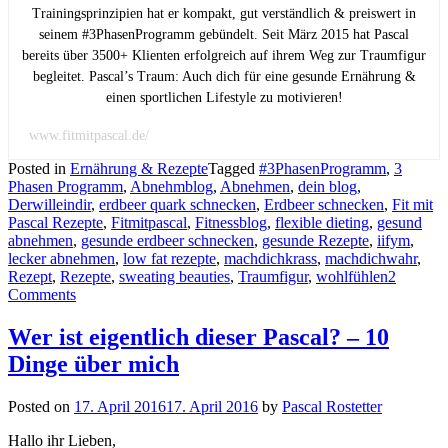
Trainingsprinzipien hat er kompakt, gut verständlich & preiswert in
seinem #3PhasenProgramm gebündelt. Seit März 2015 hat Pascal
bereits über 3500+ Klienten erfolgreich auf ihrem Weg zur Traumfigur
begleitet. Pascal’s Traum: Auch dich für eine gesunde Ernährung &
einen sportlichen Lifestyle zu motivieren!
www.fitmitpascal.de/
Posted in
Ernährung & Rezepte
Tagged
#3PhasenProgramm
,
3
Phasen Programm
,
Abnehmblog
,
Abnehmen
,
dein blog
,
Derwilleindir
,
erdbeer quark schnecken
,
Erdbeer schnecken
,
Fit mit
Pascal Rezepte
,
Fitmitpascal
,
Fitnessblog
,
flexible dieting
,
gesund
abnehmen
,
gesunde erdbeer schnecken
,
gesunde Rezepte
,
iifym
,
lecker abnehmen
,
low fat rezepte
,
machdichkrass
,
machdichwahr
,
Rezept
,
Rezepte
,
sweating beauties
,
Traumfigur
,
wohlfühlen
2
Comments
Wer ist eigentlich dieser Pascal? – 10
Dinge über mich
Posted on
17. April 2016
17. April 2016
by
Pascal Rostetter
Hallo ihr Lieben,