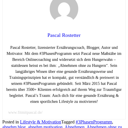
Pascal Rostetter
Pascal Rostetter, lizensierter Ernährungscoach, Blogger, Autor und
Motivator. Mit dem #3PhasenProgramm setzt Pascal neue Maßstäbe im
Bereich Onlinecoaching und widersetzt sich dem Hungerwahn –
stattdessen heisst es bei ihm: „Abnehmen ohne zu Hungern“. Sein
langjähriges Wissen über eine gesunde Ernährungsweise und
Trainingsprinzipien hat er kompakt, gut verständlich & preiswert in
seinem #3PhasenProgramm gebündelt. Seit März 2015 hat Pascal
bereits über 3500+ Klienten erfolgreich auf ihrem Weg zur Traumfigur
begleitet. Pascal’s Traum: Auch dich für eine gesunde Ernährung &
einen sportlichen Lifestyle zu motivieren!
www.fitmitpascal.de/
Posted in
Lifestyle & Motivation
Tagged
#3PhasenProgramm
,
abnehm blog
,
abnehm motivation
,
Abnehmen
,
Abnehmen ohne zu