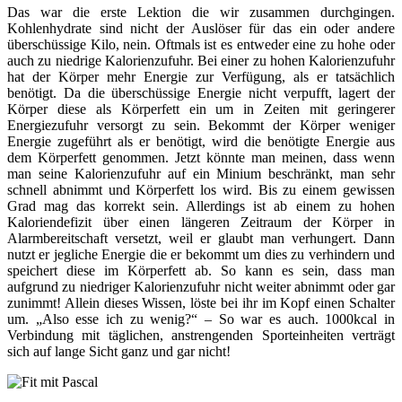
Das war die erste Lektion die wir zusammen durchgingen.
Kohlenhydrate sind nicht der Auslöser für das ein oder andere
überschüssige Kilo, nein. Oftmals ist es entweder eine zu hohe oder
auch zu niedrige Kalorienzufuhr. Bei einer zu hohen Kalorienzufuhr
hat der Körper mehr Energie zur Verfügung, als er tatsächlich
benötigt. Da die überschüssige Energie nicht verpufft, lagert der
Körper diese als Körperfett ein um in Zeiten mit geringerer
Energiezufuhr versorgt zu sein. Bekommt der Körper weniger
Energie zugeführt als er benötigt, wird die benötigte Energie aus
dem Körperfett genommen. Jetzt könnte man meinen, dass wenn
man seine Kalorienzufuhr auf ein Minium beschränkt, man sehr
schnell abnimmt und Körperfett los wird. Bis zu einem gewissen
Grad mag das korrekt sein. Allerdings ist ab einem zu hohen
Kaloriendefizit über einen längeren Zeitraum der Körper in
Alarmbereitschaft versetzt, weil er glaubt man verhungert. Dann
nutzt er jegliche Energie die er bekommt um dies zu verhindern und
speichert diese im Körperfett ab. So kann es sein, dass man
aufgrund zu niedriger Kalorienzufuhr nicht weiter abnimmt oder gar
zunimmt! Allein dieses Wissen, löste bei ihr im Kopf einen Schalter
um. „Also esse ich zu wenig?“ – So war es auch. 1000kcal in
Verbindung mit täglichen, anstrengenden Sporteinheiten verträgt
sich auf lange Sicht ganz und gar nicht!