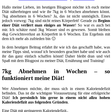
Hallo meine Lieben, im heutigen Blogpost möchte ich euch meine
Diät näherbringen und wie ihr 7kg in 6 Wochen abnehmen könnt.
7kg abnehmen in 6 Wochen? Ja, das ist nicht unmöglich. Eines
jedoch vorweg: 7kg sind nicht reines Körperfett! Gerade zu
Beginn
einer Diät verliert man einiges an Wasser
! So war es auch bei
mir. Ich schätze rund 3kg Wasser sind es gewesen. Somit bleiben
4kg Gewichtsverlust an Körperfett in 6 Wochen. Ein Ergebnis mit
dem ich mehr als zufrieden bin 🙂
In dem heutigen Beitrag erfahrt ihr wie ich das geschafft habe, was
meine Tipps sind, worauf ich besonders geachtet habe und wie auch
ihr das ganz einfach schaffen könnt! Daher bleibt dran und viel
Spaß mit dem Blogpost zu meiner Diät, Ernährung und Training!
7kg Abnehmen in Wochen – so
funktioniert meine Diät!
Wer Abnehmen möchte, der muss sich in einem Kaloriendefizit
befinden. Das ist die wichtigste Voraussetzung für eine erfolgreiche
Diät!
Ich persönlich bin gerne in einem nicht allzu hohen
Kaloriendefizit aus folgenden Gründen
.
Eine
Diät mit geringerem Kaloriendefizit
..