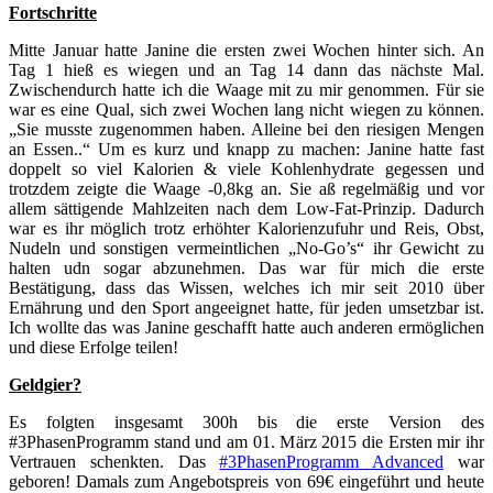
Fortschritte
Mitte Januar hatte Janine die ersten zwei Wochen hinter sich. An
Tag 1 hieß es wiegen und an Tag 14 dann das nächste Mal.
Zwischendurch hatte ich die Waage mit zu mir genommen. Für sie
war es eine Qual, sich zwei Wochen lang nicht wiegen zu können.
„Sie musste zugenommen haben. Alleine bei den riesigen Mengen
an Essen..“ Um es kurz und knapp zu machen: Janine hatte fast
doppelt so viel Kalorien & viele Kohlenhydrate gegessen und
trotzdem zeigte die Waage -0,8kg an. Sie aß regelmäßig und vor
allem sättigende Mahlzeiten nach dem Low-Fat-Prinzip. Dadurch
war es ihr möglich trotz erhöhter Kalorienzufuhr und Reis, Obst,
Nudeln und sonstigen vermeintlichen „No-Go’s“ ihr Gewicht zu
halten udn sogar abzunehmen. Das war für mich die erste
Bestätigung, dass das Wissen, welches ich mir seit 2010 über
Ernährung und den Sport angeeignet hatte, für jeden umsetzbar ist.
Ich wollte das was Janine geschafft hatte auch anderen ermöglichen
und diese Erfolge teilen!
Geldgier?
Es folgten insgesamt 300h bis die erste Version des
#3PhasenProgramm stand und am 01. März 2015 die Ersten mir ihr
Vertrauen schenkten. Das
#3PhasenProgramm Advanced
war
geboren! Damals zum Angebotspreis von 69€ eingeführt und heute