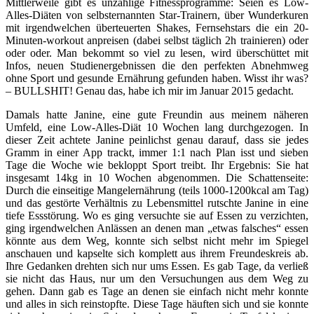
Mittlerweile gibt es unzählige Fitnessprogramme: Seien es Low-
Alles-Diäten von selbsternannten Star-Trainern, über Wunderkuren
mit irgendwelchen überteuerten Shakes, Fernsehstars die ein 20-
Minuten-workout anpreisen (dabei selbst täglich 2h trainieren) oder
oder oder. Man bekommt so viel zu lesen, wird überschüttet mit
Infos, neuen Studienergebnissen die den perfekten Abnehmweg
ohne Sport und gesunde Ernährung gefunden haben. Wisst ihr was?
– BULLSHIT! Genau das, habe ich mir im Januar 2015 gedacht.
Damals hatte Janine, eine gute Freundin aus meinem näheren
Umfeld, eine Low-Alles-Diät 10 Wochen lang durchgezogen. In
dieser Zeit achtete Janine peinlichst genau darauf, dass sie jedes
Gramm in einer App trackt, immer 1:1 nach Plan isst und sieben
Tage die Woche wie bekloppt Sport treibt. Ihr Ergebnis: Sie hat
insgesamt 14kg in 10 Wochen abgenommen. Die Schattenseite:
Durch die einseitige Mangelernährung (teils 1000-1200kcal am Tag)
und das gestörte Verhältnis zu Lebensmittel rutschte Janine in eine
tiefe Essstörung. Wo es ging versuchte sie auf Essen zu verzichten,
ging irgendwelchen Anlässen an denen man „etwas falsches“ essen
könnte aus dem Weg, konnte sich selbst nicht mehr im Spiegel
anschauen und kapselte sich komplett aus ihrem Freundeskreis ab.
Ihre Gedanken drehten sich nur ums Essen. Es gab Tage, da verließ
sie nicht das Haus, nur um den Versuchungen aus dem Weg zu
gehen. Dann gab es Tage an denen sie einfach nicht mehr konnte
und alles in sich reinstopfte. Diese Tage häuften sich und sie konnte