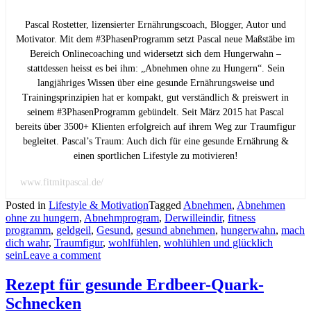
Pascal Rostetter, lizensierter Ernährungscoach, Blogger, Autor und
Motivator. Mit dem #3PhasenProgramm setzt Pascal neue Maßstäbe im
Bereich Onlinecoaching und widersetzt sich dem Hungerwahn –
stattdessen heisst es bei ihm: „Abnehmen ohne zu Hungern“. Sein
langjähriges Wissen über eine gesunde Ernährungsweise und
Trainingsprinzipien hat er kompakt, gut verständlich & preiswert in
seinem #3PhasenProgramm gebündelt. Seit März 2015 hat Pascal
bereits über 3500+ Klienten erfolgreich auf ihrem Weg zur Traumfigur
begleitet. Pascal’s Traum: Auch dich für eine gesunde Ernährung &
einen sportlichen Lifestyle zu motivieren!
www.fitmitpascal.de/
Posted in
Lifestyle & Motivation
Tagged
Abnehmen
,
Abnehmen
ohne zu hungern
,
Abnehmprogram
,
Derwilleindir
,
fitness
programm
,
geldgeil
,
Gesund
,
gesund abnehmen
,
hungerwahn
,
mach
dich wahr
,
Traumfigur
,
wohlfühlen
,
wohlühlen und glücklich
sein
Leave a comment
Rezept für gesunde Erdbeer-Quark-
Schnecken