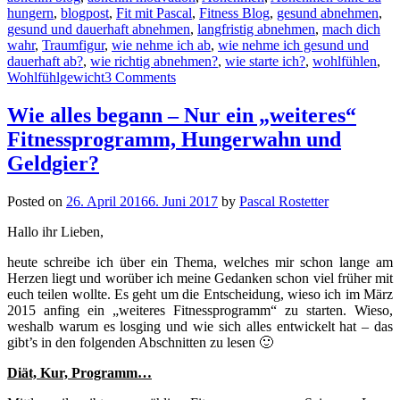
hungern
,
blogpost
,
Fit mit Pascal
,
Fitness Blog
,
gesund abnehmen
,
gesund und dauerhaft abnehmen
,
langfristig abnehmen
,
mach dich
wahr
,
Traumfigur
,
wie nehme ich ab
,
wie nehme ich gesund und
dauerhaft ab?
,
wie richtig abnehmen?
,
wie starte ich?
,
wohlfühlen
,
Wohlfühlgewicht
3 Comments
Wie alles begann – Nur ein „weiteres“
Fitnessprogramm, Hungerwahn und
Geldgier?
Posted on
26. April 2016
6. Juni 2017
by
Pascal Rostetter
Hallo ihr Lieben,
heute schreibe ich über ein Thema, welches mir schon lange am
Herzen liegt und worüber ich meine Gedanken schon viel früher mit
euch teilen wollte. Es geht um die Entscheidung, wieso ich im März
2015 anfing ein „weiteres Fitnessprogramm“ zu starten. Wieso,
weshalb warum es losging und wie sich alles entwickelt hat – das
gibt’s in den folgenden Abschnitten zu lesen 🙂
Diät, Kur, Programm…