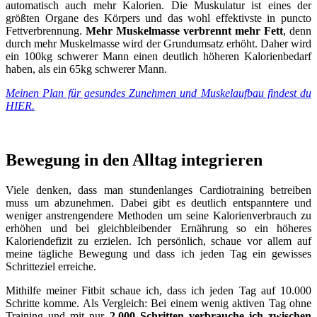
automatisch auch mehr Kalorien. Die Muskulatur ist eines der
größten Organe des Körpers und das wohl effektivste in puncto
Fettverbrennung.
Mehr Muskelmasse verbrennt mehr Fett
, denn
durch mehr Muskelmasse wird der Grundumsatz erhöht. Daher wird
ein 100kg schwerer Mann einen deutlich höheren Kalorienbedarf
haben, als ein 65kg schwerer Mann.
Meinen Plan für gesundes Zunehmen und Muskelaufbau findest du
HIER.
Bewegung in den Alltag integrieren
Viele denken, dass man stundenlanges Cardiotraining betreiben
muss um abzunehmen. Dabei gibt es deutlich entspanntere und
weniger anstrengendere Methoden um seine Kalorienverbrauch zu
erhöhen und bei gleichbleibender Ernährung so ein höheres
Kaloriendefizit zu erzielen. Ich persönlich, schaue vor allem auf
meine tägliche Bewegung und dass ich jeden Tag ein gewisses
Schritteziel erreiche.
Mithilfe meiner Fitbit schaue ich, dass ich jeden Tag auf 10.000
Schritte komme. Als Vergleich: Bei einem wenig aktiven Tag ohne
Training und mit nur
2.000 Schritten verbrauche ich zwischen