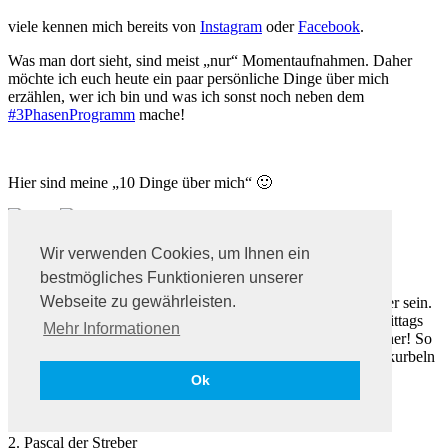
viele kennen mich bereits von
Instagram
oder
Facebook
.
Was man dort sieht, sind meist „nur“ Momentaufnahmen. Daher
möchte ich euch heute ein paar persönliche Dinge über mich
erzählen, wer ich bin und was ich sonst noch neben dem
#3PhasenProgramm
mache!
Hier sind meine „10 Dinge über mich“ 🙂
1. Kaffee – mein zweiter Vorname
Wir verwenden Cookies, um Ihnen ein
bestmögliches Funktionieren unserer
Das ist wohl ein offenes Geheimnis, dass ich fast schon
Webseite zu gewährleisten.
kaffeesüchtig bin. Am liebsten stark und schwarz – so muss er sein.
Ich trinke direkt morgens zum Frühstück einen oder zwei, Mittags
Mehr Informationen
und Nachmittags. Kaffee ist übrigens auch ein klasse Fatburner! So
als kleiner Tipp, für all diejenigen, die ihren Stoffwechsel ankurbeln
wollen.
Ok
2. Pascal der Streber