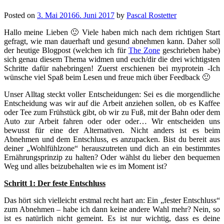
Posted on
3. Mai 2016
6. Juni 2017
by
Pascal Rostetter
Hallo meine Lieben 🙂 Viele haben mich nach dem richtigen Start
gefragt, wie man dauerhaft und gesund abnehmen kann. Daher soll
der heutige Blogpost (welchen ich für
The Zone
geschrieben habe)
sich genau diesem Thema widmen und euch/dir die drei wichtigsten
Schritte dafür nahebringen! Zuerst erschienen bei myprotein -Ich
wünsche viel Spaß beim Lesen und freue mich über Feedback 🙂
Unser Alltag steckt voller Entscheidungen: Sei es die morgendliche
Entscheidung was wir auf die Arbeit anziehen sollen, ob es Kaffee
oder Tee zum Frühstück gibt, ob wir zu Fuß, mit der Bahn oder dem
Auto zur Arbeit fahren oder oder oder… Wir entscheiden uns
bewusst für eine der Alternativen. Nicht anders ist es beim
Abnehmen und dem Entschluss, es anzupacken. Bist du bereit aus
deiner „Wohlfühlzone“ herauszutreten und dich an ein bestimmtes
Ernährungsprinzip zu halten? Oder wählst du lieber den bequemen
Weg und alles beizubehalten wie es im Moment ist?
Schritt 1: Der feste Entschluss
Das hört sich vielleicht erstmal recht hart an: Ein „fester Entschluss“
zum Abnehmen – habe ich dann keine andere Wahl mehr? Nein, so
ist es natürlich nicht gemeint. Es ist nur wichtig, dass es deine