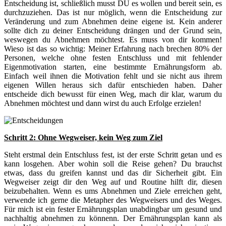
Entscheidung ist, schließlich musst DU es wollen und bereit sein, es
durchzuziehen. Das ist nur möglich, wenn die Entscheidung zur
Veränderung und zum Abnehmen deine eigene ist. Kein anderer
sollte dich zu deiner Entscheidung drängen und der Grund sein,
weswegen du Abnehmen möchtest. Es muss von dir kommen!
Wieso ist das so wichtig: Meiner Erfahrung nach brechen 80% der
Personen, welche ohne festen Entschluss und mit fehlender
Eigenmotivation starten, eine bestimmte Ernährungsform ab.
Einfach weil ihnen die Motivation fehlt und sie nicht aus ihrem
eigenen Willen heraus sich dafür entschieden haben. Daher
entscheide dich bewusst für einen Weg, mach dir klar, warum du
Abnehmen möchtest und dann wirst du auch Erfolge erzielen!
Schritt 2: Ohne Wegweiser, kein Weg zum Ziel
Steht erstmal dein Entschluss fest, ist der erste Schritt getan und es
kann losgehen. Aber wohin soll die Reise gehen? Du brauchst
etwas, dass du greifen kannst und das dir Sicherheit gibt. Ein
Wegweiser zeigt dir den Weg auf und Routine hilft dir, diesen
beizubehalten. Wenn es ums Abnehmen und Ziele erreichen geht,
verwende ich gerne die Metapher des Wegweisers und des Weges.
Für mich ist ein fester Ernährungsplan unabdingbar um gesund und
nachhaltig abnehmen zu könnenn. Der Ernährungsplan kann als