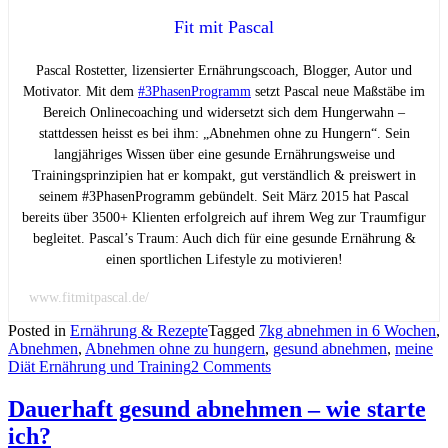
Fit mit Pascal
Pascal Rostetter, lizensierter Ernährungscoach, Blogger, Autor und
Motivator. Mit dem
#3PhasenProgramm
setzt Pascal neue Maßstäbe im
Bereich Onlinecoaching und widersetzt sich dem Hungerwahn –
stattdessen heisst es bei ihm: „Abnehmen ohne zu Hungern“. Sein
langjähriges Wissen über eine gesunde Ernährungsweise und
Trainingsprinzipien hat er kompakt, gut verständlich & preiswert in
seinem #3PhasenProgramm gebündelt. Seit März 2015 hat Pascal
bereits über 3500+ Klienten erfolgreich auf ihrem Weg zur Traumfigur
begleitet. Pascal’s Traum: Auch dich für eine gesunde Ernährung &
einen sportlichen Lifestyle zu motivieren!
www.fitmitpascal.de/
Posted in
Ernährung & Rezepte
Tagged
7kg abnehmen in 6 Wochen
,
Abnehmen
,
Abnehmen ohne zu hungern
,
gesund abnehmen
,
meine
Diät Ernährung und Training
2 Comments
Dauerhaft gesund abnehmen – wie starte
ich?