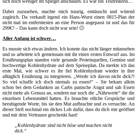
sich noch weniger im Spiegel anschauen. Es war ein Teufelskreis…
Dabei zuzusehen, machte mich traurig, enttäuscht und wütend
zugleich. Da verkauft irgend ein Hans-Wurst einen 0815-Plan der
nicht mal im entferntesten an eine Person angepasst ist und das für
299€? – Das kann doch nicht war sein! 🙁
Aller Anfang ist schwer…
Es musste sich etwas ändern. Ich konnte das nicht länger mitansehen
und so arbeitete ich gemeinsam mit ihr einen ersten Entwurf aus. Im
Ernährungsplan standen viele gesunde Proteinquellen, Gemüse und
hochwertige Kohlenhydrate auf dem Speiseplan. Da merkte ich das
erste Mal, wie schwer es ihr fiel Kohlenhydrate wieder in ihre
alltäglich Ernährung zu integrieren. „Werde ich davon nicht dick?!
So viel schaffe ich doch niemals zu essen!“ – Sie bekam allein
schon bei dem Gedanken an Carbs panische Angst und sah Essen
nicht mehr als Genuss an, sondern nur noch die „Nährwerte“ die die
einzelnen Lebensmittel hatten. Es brauchte etliche Gespräche und
beruhigende Worte, bis sie den Mut aufbrachte und es versuchte. An
dieser Stell nochmal ein dickes Lob dafür, dass du dich mir geöffnet
und mir dein Vertrauen geschenkt hast!
„Kohlenhydrate sind nicht böse und machen nicht
dick.“