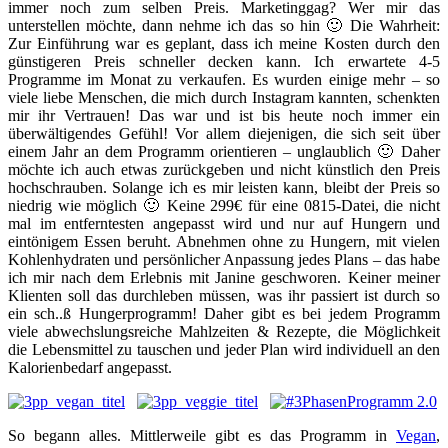
immer noch zum selben Preis. Marketinggag? Wer mir das
unterstellen möchte, dann nehme ich das so hin 🙂 Die Wahrheit:
Zur Einführung war es geplant, dass ich meine Kosten durch den
günstigeren Preis schneller decken kann. Ich erwartete 4-5
Programme im Monat zu verkaufen. Es wurden einige mehr – so
viele liebe Menschen, die mich durch Instagram kannten, schenkten
mir ihr Vertrauen! Das war und ist bis heute noch immer ein
überwältigendes Gefühl! Vor allem diejenigen, die sich seit über
einem Jahr an dem Programm orientieren – unglaublich 🙂 Daher
möchte ich auch etwas zurückgeben und nicht künstlich den Preis
hochschrauben. Solange ich es mir leisten kann, bleibt der Preis so
niedrig wie möglich 🙂 Keine 299€ für eine 0815-Datei, die nicht
mal im entferntesten angepasst wird und nur auf Hungern und
eintönigem Essen beruht. Abnehmen ohne zu Hungern, mit vielen
Kohlenhydraten und persönlicher Anpassung jedes Plans – das habe
ich mir nach dem Erlebnis mit Janine geschworen. Keiner meiner
Klienten soll das durchleben müssen, was ihr passiert ist durch so
ein sch..ß Hungerprogramm! Daher gibt es bei jedem Programm
viele abwechslungsreiche Mahlzeiten & Rezepte, die Möglichkeit
die Lebensmittel zu tauschen und jeder Plan wird individuell an den
Kalorienbedarf angepasst.
So begann alles. Mittlerweile gibt es das Programm in
Vegan
,