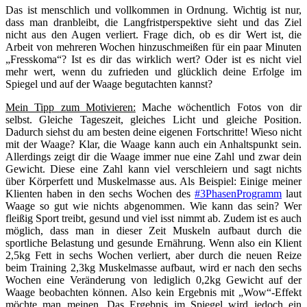
Das ist menschlich und vollkommen in Ordnung. Wichtig ist nur,
dass man dranbleibt, die Langfristperspektive sieht und das Ziel
nicht aus den Augen verliert. Frage dich, ob es dir Wert ist, die
Arbeit von mehreren Wochen hinzuschmeißen für ein paar Minuten
„Fresskoma“? Ist es dir das wirklich wert? Oder ist es nicht viel
mehr wert, wenn du zufrieden und glücklich deine Erfolge im
Spiegel und auf der Waage begutachten kannst?
Mein Tipp zum Motivieren:
Mache wöchentlich Fotos von dir
selbst. Gleiche Tageszeit, gleiches Licht und gleiche Position.
Dadurch siehst du am besten deine eigenen Fortschritte! Wieso nicht
mit der Waage? Klar, die Waage kann auch ein Anhaltspunkt sein.
Allerdings zeigt dir die Waage immer nue eine Zahl und zwar dein
Gewicht. Diese eine Zahl kann viel verschleiern und sagt nichts
über Körperfett und Muskelmasse aus. Als Beispiel: Einige meiner
Klienten haben in den sechs Wochen des
#3PhasenProgramm
laut
Waage so gut wie nichts abgenommen. Wie kann das sein? Wer
fleißig Sport treibt, gesund und viel isst nimmt ab. Zudem ist es auch
möglich, dass man in dieser Zeit Muskeln aufbaut durch die
sportliche Belastung und gesunde Ernährung. Wenn also ein Klient
2,5kg Fett in sechs Wochen verliert, aber durch die neuen Reize
beim Training 2,3kg Muskelmasse aufbaut, wird er nach den sechs
Wochen eine Veränderung von lediglich 0,2kg Gewicht auf der
Waage beobachten können. Also kein Ergebnis mit „Wow“-Effekt
möchte man meinen. Das Ergebnis im Spiegel wird jedoch ein