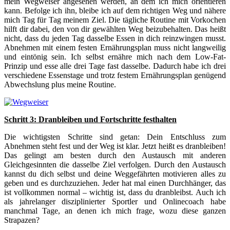
mein Wegweiser angesehen werden, an dem ich mich orientieren
kann. Befolge ich ihn, bleibe ich auf dem richtigen Weg und nähere
mich Tag für Tag meinem Ziel. Die tägliche Routine mit Vorkochen
hilft dir dabei, den von dir gewählten Weg beizubehalten. Das heißt
nicht, dass du jeden Tag dasselbe Essen in dich reinzwingen musst.
Abnehmen mit einem festen Ernährungsplan muss nicht langweilig
und eintönig sein. Ich selbst ernähre mich nach dem Low-Fat-
Prinzip und esse alle drei Tage fast dasselbe. Dadurch habe ich drei
verschiedene Essenstage und trotz festem Ernährungsplan genügend
Abwechslung plus meine Routine.
Schritt 3: Dranbleiben und Fortschritte festhalten
Die wichtigsten Schritte sind getan: Dein Entschluss zum
Abnehmen steht fest und der Weg ist klar. Jetzt heißt es dranbleiben!
Das gelingt am besten durch den Austausch mit anderen
Gleichgesinnten die dasselbe Ziel verfolgen. Durch den Austausch
kannst du dich selbst und deine Weggefährten motivieren alles zu
geben und es durchzuziehen. Jeder hat mal einen Durchhänger, das
ist vollkommen normal – wichtig ist, dass du dranbleibst. Auch ich
als jahrelanger disziplinierter Sportler und Onlinecoach habe
manchmal Tage, an denen ich mich frage, wozu diese ganzen
Strapazen?