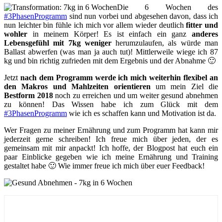
Die 6 Wochen des
#3PhasenProgramm
sind nun vorbei und abgesehen davon, dass ich
nun leichter bin fühle ich mich vor allem wieder deutlich
fitter und
wohler
in meinem Körper! Es ist einfach ein ganz
anderes
Lebensgefühl mit 7kg weniger
herumzulaufen, als würde man
Ballast abwerfen (was man ja auch tut)! Mittlerweile wiege ich 87
kg und bin richtig zufrieden mit dem Ergebnis und der Abnahme 🙂
Jetzt
nach dem Programm werde ich mich weiterhin flexibel an
den Makros und Mahlzeiten orientieren
um mein Ziel die
Bestform 2018
noch zu erreichen und um weiter gesund abnehmen
zu können! Das Wissen habe ich zum Glück mit dem
#3PhasenProgramm
wie ich es schaffen kann und Motivation ist da.
Wer Fragen zu meiner Ernährung und zum Programm hat kann mir
jederzeit gerne schreiben! Ich freue mich über jeden, der es
gemeinsam mit mir anpackt! Ich hoffe, der Blogpost hat euch ein
paar Einblicke gegeben wie ich meine Ernährung und Training
gestaltet habe 🙂 Wie immer freue ich mich über euer Feedback!