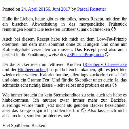
Posted on
24. April 2016
6. Juni 2017
by
Pascal Rostetter
Hallo ihr Lieben, heute gibt es ein tolles, neues Rezept, mit dem ihr
ein bisschen Abwechslung in das morgendliche Frühstück
reinbringen könnt! Die leckeren Erdbeer-Quark-Schnecken 🙂
Auch bei diesem Rezept habe ich mich an dem Low-Fat-Prinzip
orientiert, mit dem man abnimmt ohne zu Hungern und ohne auf
Kohlenhydrate verzichten zu müssen. Das Rezept passt also auch
perfekt in die Ernährungsweise des
#3PhasenProgramm
🙂
Da die zuckerfreien un fettfreien Kuchen (
Raspberry Cheesecake
und der
Himbeerkuchen)
so gut bei euch ankamen, gibt es jetzt hier
wieder eine weitere Kalorienbombe, allerdings zuckerfrei entschärft
und ohne ein Gramm Fett! Und für die Skeptiker unter euch: Ja, das
schmeckt echt richtig klasse – seht selbst und probiert es aus 🙂
Wie immer braucht ihr kein Sternekonditor zu sein, auch ich habe es
hinbekommen. Ich mutiere zwar immer mehr zur Backfee,
allerdings würde mich jetzt nicht als geübten Bäcker bezeichnen,
aber das kriege sogar ich problemlos hin 🙂 Also lasst euch nicht
abschrecken, sondern probiert es aus!
Viel Spaß beim Backen!