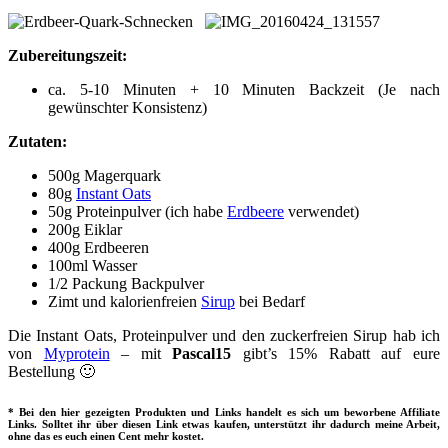
Zubereitungszeit:
ca. 5-10 Minuten + 10 Minuten Backzeit (Je nach
gewünschter Konsistenz)
Zutaten:
500g Magerquark
80g
Instant Oats
50g Proteinpulver (ich habe
Erdbeere
verwendet)
200g Eiklar
400g Erdbeeren
100ml Wasser
1/2 Packung Backpulver
Zimt und kalorienfreien
Sirup
bei Bedarf
Die Instant Oats, Proteinpulver und den zuckerfreien Sirup hab ich
von
Myprotein
– mit
Pascal15
gibt’s 15% Rabatt auf eure
Bestellung 🙂
* Bei den hier gezeigten Produkten und Links handelt es sich um beworbene Affiliate
Links. Solltet ihr über diesen Link etwas kaufen, unterstützt ihr dadurch meine Arbeit,
ohne das es euch einen Cent mehr kostet.