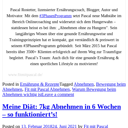
Pascal Rostetter, lizensierter Ernährungscoach, Blogger, Autor und
Motivator. Mit dem
#3PhasenProgramm
setzt Pascal neue Maßstäbe im
Bereich Onlinecoaching und widersetzt sich dem Hungerwahn –
stattdessen heisst es bei ihm: „Abnehmen ohne zu Hungern“. Sein
langjähriges Wissen über eine gesunde Ernährungsweise und
Trainingsprinzipien hat er kompakt, gut verständlich & preiswert in
seinem #3PhasenProgramm gebündelt. Seit März 2015 hat Pascal
bereits über 3500+ Klienten erfolgreich auf ihrem Weg zur Traumfigur
begleitet. Pascal’s Traum: Auch dich für eine gesunde Ernährung &
einen sportlichen Lifestyle zu motivieren!
www.fitmitpascal.de/
Posted in
Ernährung & Rezepte
Tagged
Abnehmen
,
Bewegung beim
Abnehmen
,
Fit mit Pascal Abnehmen
,
Warum Bewegung beim
Abnehmen wichtig ist
Leave a comment
Meine Diät: 7kg Abnehmen in 6 Wochen
– so funktioniert’s!
Posted on
13. Februar 2018
24. Juni 2021
by
Fit mit Pascal