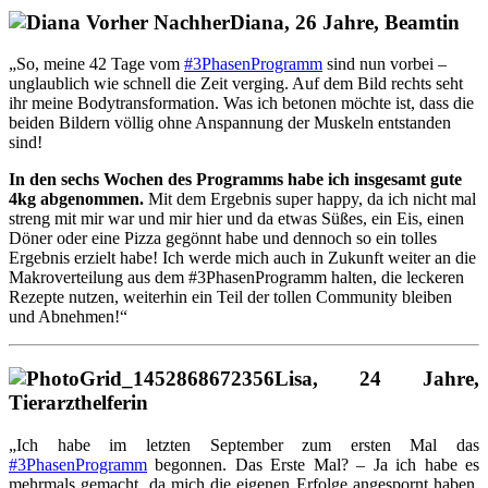
Diana, 26 Jahre, Beamtin
„So, meine 42 Tage vom
#3PhasenProgramm
sind nun vorbei –
unglaublich wie schnell die Zeit verging. Auf dem Bild rechts seht
ihr meine Bodytransformation. Was ich betonen möchte ist, dass die
beiden Bildern völlig ohne Anspannung der Muskeln entstanden
sind!
In den sechs Wochen des Programms habe ich insgesamt gute
4kg abgenommen.
Mit dem Ergebnis super happy, da ich nicht mal
streng mit mir war und mir hier und da etwas Süßes, ein Eis, einen
Döner oder eine Pizza gegönnt habe und dennoch so ein tolles
Ergebnis erzielt habe! Ich werde mich auch in Zukunft weiter an die
Makroverteilung aus dem #3PhasenProgramm halten, die leckeren
Rezepte nutzen, weiterhin ein Teil der tollen Community bleiben
und Abnehmen!“
Lisa, 24 Jahre,
Tierarzthelferin
„Ich habe im letzten September zum ersten Mal das
#3PhasenProgramm
begonnen. Das Erste Mal? – Ja ich habe es
mehrmals gemacht, da mich die eigenen Erfolge angespornt haben,