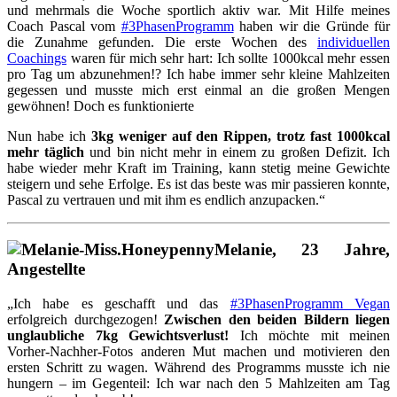
und mehrmals die Woche sportlich aktiv war. Mit Hilfe meines
Coach Pascal vom
#3PhasenProgramm
haben wir die Gründe für
die Zunahme gefunden. Die erste Wochen des
individuellen
Coachings
waren für mich sehr hart: Ich sollte 1000kcal mehr essen
pro Tag um abzunehmen!? Ich habe immer sehr kleine Mahlzeiten
gegessen und musste mich erst einmal an die großen Mengen
gewöhnen! Doch es funktionierte
Nun habe ich
3kg weniger auf den Rippen, trotz fast 1000kcal
mehr täglich
und bin nicht mehr in einem zu großen Defizit. Ich
habe wieder mehr Kraft im Training, kann stetig meine Gewichte
steigern und sehe Erfolge. Es ist das beste was mir passieren konnte,
Pascal zu vertrauen und mit ihm es endlich anzupacken.“
Melanie, 23 Jahre,
Angestellte
„Ich habe es geschafft und das
#3PhasenProgramm Vegan
erfolgreich durchgezogen!
Zwischen den beiden Bildern liegen
unglaubliche 7kg Gewichtsverlust!
Ich möchte mit meinen
Vorher-Nachher-Fotos anderen Mut machen und motivieren den
ersten Schritt zu wagen. Während des Programms musste ich nie
hungern – im Gegenteil: Ich war nach den 5 Mahlzeiten am Tag