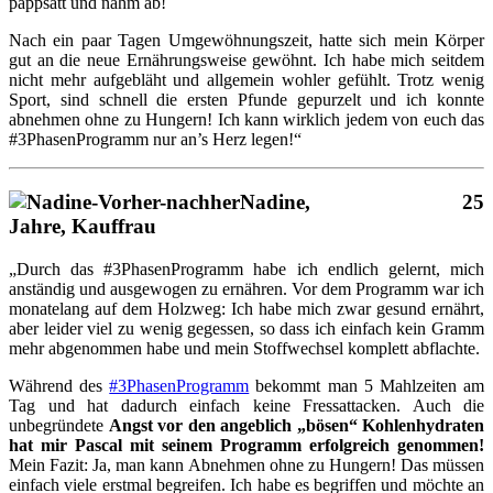
pappsatt und nahm ab!
Nach ein paar Tagen Umgewöhnungszeit, hatte sich mein Körper
gut an die neue Ernährungsweise gewöhnt. Ich habe mich seitdem
nicht mehr aufgebläht und allgemein wohler gefühlt. Trotz wenig
Sport, sind schnell die ersten Pfunde gepurzelt und ich konnte
abnehmen ohne zu Hungern! Ich kann wirklich jedem von euch das
#3PhasenProgramm nur an’s Herz legen!“
Nadine, 25
Jahre, Kauffrau
„Durch das #3PhasenProgramm habe ich endlich gelernt, mich
anständig und ausgewogen zu ernähren. Vor dem Programm war ich
monatelang auf dem Holzweg: Ich habe mich zwar gesund ernährt,
aber leider viel zu wenig gegessen, so dass ich einfach kein Gramm
mehr abgenommen habe und mein Stoffwechsel komplett abflachte.
Während des
#3PhasenProgramm
bekommt man 5 Mahlzeiten am
Tag und hat dadurch einfach keine Fressattacken. Auch die
unbegründete
Angst vor den angeblich „bösen“ Kohlenhydraten
hat mir Pascal mit seinem Programm erfolgreich genommen!
Mein Fazit: Ja, man kann Abnehmen ohne zu Hungern! Das müssen
einfach viele erstmal begreifen. Ich habe es begriffen und möchte an