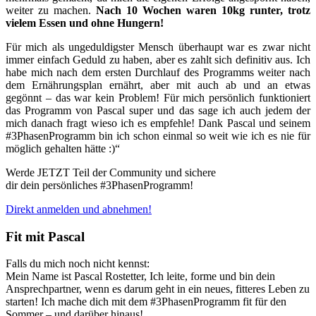
weiter zu machen.
Nach 10 Wochen waren 10kg runter, trotz
vielem Essen und ohne Hungern!
Für mich als ungeduldigster Mensch überhaupt war es zwar nicht
immer einfach Geduld zu haben, aber es zahlt sich definitiv aus. Ich
habe mich nach dem ersten Durchlauf des Programms weiter nach
dem Ernährungsplan ernährt, aber mit auch ab und an etwas
gegönnt – das war kein Problem! Für mich persönlich funktioniert
das Programm von Pascal super und das sage ich auch jedem der
mich danach fragt wieso ich es empfehle! Dank Pascal und seinem
#3PhasenProgramm bin ich schon einmal so weit wie ich es nie für
möglich gehalten hätte :)“
Werde JETZT Teil der Community und sichere
dir dein persönliches #3PhasenProgramm!
Direkt anmelden und abnehmen!
Fit mit Pascal
Falls du mich noch nicht kennst:
Mein Name ist Pascal Rostetter, Ich leite, forme und bin dein
Ansprechpartner, wenn es darum geht in ein neues, fitteres Leben zu
starten! Ich mache dich mit dem #3PhasenProgramm fit für den
Sommer – und darüber hinaus!