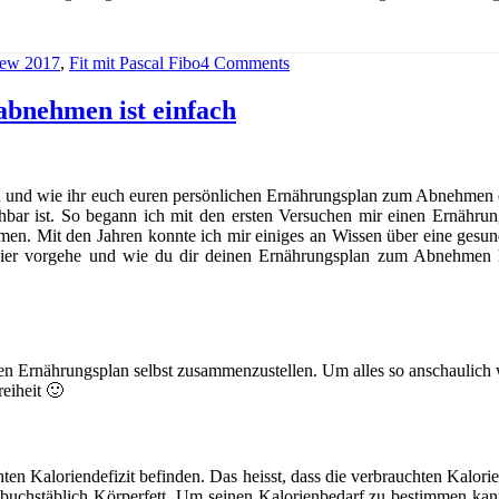
iew 2017
,
Fit mit Pascal Fibo
4 Comments
bnehmen ist einfach
und wie ihr euch euren persönlichen Ernährungsplan zum Abnehmen erst
r ist. So begann ich mit den ersten Versuchen mir einen Ernährung
men. Mit den Jahren konnte ich mir einiges an Wissen über eine gesu
hier vorgehe und wie du dir deinen Ernährungsplan zum Abnehmen kin
inen Ernährungsplan selbst zusammenzustellen. Um alles so anschaulich 
reiheit 🙂
en Kaloriendefizit befinden. Das heisst, dass die verbrauchten Kalori
buchstäblich Körperfett. Um seinen Kalorienbedarf zu bestimmen kan