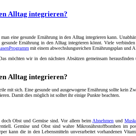
n Alltag integrieren?
e man eine gesunde Ernährung in den Alltag integrieren kann. Unabhä
 gesunde Ernährung in den Alltag integrieren könnt. Viele verbinden
asenProgramm
mit einem abwechslungsreichen Ernährungsplan und 
 Das möchten wir in den nächsten Absätzen gemeinsam herausfinden 
n Alltag integrieren?
rteile mit sich. Eine gesunde und ausgewogene Ernährung sollte kein Z
eren. Damit dies möglich ist solltet ihr einige Punkte beachten.
ig doch Obst und Gemüse sind. Vor allem beim
Abnehmen
und
Muske
ssentiell. Gemüse und Obst sind wahre Mikronährstoffbomben im p
 Körper kann die in den Lebensmitteln unverarbeitet vorhandenen Vita