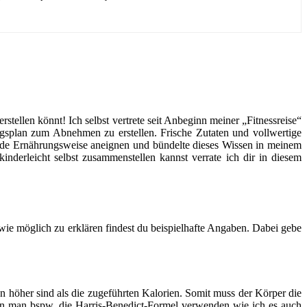
ellen könnt! Ich selbst vertrete seit Anbeginn meiner „Fitnessreise“
splan zum Abnehmen zu erstellen. Frische Zutaten und vollwertige
nde Ernährungsweise aneignen und bündelte dieses Wissen in meinem
derleicht selbst zusammenstellen kannst verrate ich dir in diesem
wie möglich zu erklären findest du beispielhafte Angaben. Dabei gebe
en höher sind als die zugeführten Kalorien. Somit muss der Körper die
n man bspw. die Harris-Benedict-Formel verwenden wie ich es auch