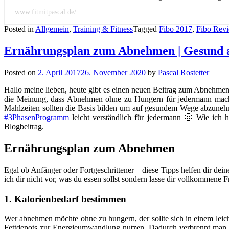
www.fitmitpascal.de/
Posted in
Allgemein
,
Training & Fitness
Tagged
Fibo 2017
,
Fibo Rev
Ernährungsplan zum Abnehmen | Gesund a
Posted on
2. April 2017
26. November 2020
by
Pascal Rostetter
Hallo meine lieben, heute gibt es einen neuen Beitrag zum Abnehmen 
die Meinung, dass Abnehmen ohne zu Hungern für jedermann machba
Mahlzeiten sollten die Basis bilden um auf gesundem Wege abzuneh
#3PhasenProgramm
leicht verständlich für jedermann 🙂 Wie ich 
Blogbeitrag.
Ernährungsplan zum Abnehmen
Egal ob Anfänger oder Fortgeschrittener – diese Tipps helfen dir de
ich dir nicht vor, was du essen sollst sondern lasse dir vollkommene F
1. Kalorienbedarf bestimmen
Wer abnehmen möchte ohne zu hungern, der sollte sich in einem leicht
Fettdepots zur Energieumwandlung nutzen. Dadurch verbrennt man 