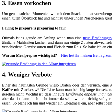
3. Essen vorkochen
Um genau solchen Momenten wie mit dem Snackautomat vorzubeugen be
einen guten Überblick hat und nicht zu ungesunden Naschereien gre
Failing to prepare is preparing to fail!
Oftmals ist es gerade am Anfang wenn man eine
neue Ernährungsw
ähnliche Mahlzeiten kochen und dann nur einige Zutaten abwechseln. 
verschiedene Gemüsesorten und Fleisch zum Reis. So habe ich an ei
Warum Mealprep so wichtig ist?
–
Hier lest ihr meinen Beitrag zu
4. Weniger Verbote
Einer der häufigsten Gründe wieso Diäten oder der Versuch, eine ge
Kaffee mit Zucker…“
Die Liste kann man beliebig lange fortsetzen
gesehen nicht. Wichtig ist, dass ihr eure
Ernährung anpasst und nicht 
aber das ist dann doch nicht immer dasselbe wie ein richtig safti
essen. So plane ich hin und wieder ein Cheatmeal ein, aber selbst be