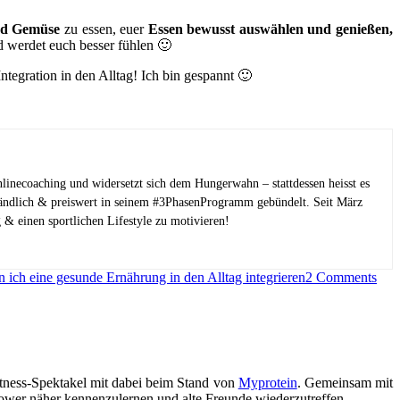
nd Gemüse
zu essen, euer
Essen bewusst auswählen und genießen,
nd werdet euch besser fühlen 🙂
egration in den Alltag! Ich bin gespannt 🙂
linecoaching und widersetzt sich dem Hungerwahn – stattdessen heisst es
tändlich & preiswert in seinem #3PhasenProgramm gebündelt. Seit März
 & einen sportlichen Lifestyle zu motivieren!
 ich eine gesunde Ernährung in den Alltag integrieren
2 Comments
itness-Spektakel mit dabei beim Stand von
Myprotein
. Gemeinsam mit
lower näher kennenzulernen und alte Freunde wiederzutreffen.