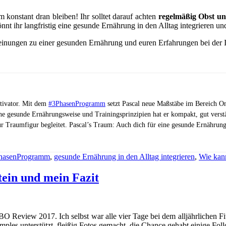
m konstant dran bleiben! Ihr solltet darauf achten
regelmäßig Obst u
nnt ihr langfristig eine gesunde Ernährung in den Alltag integrieren u
nungen zu einer gesunden Ernährung und euren Erfahrungen bei der Int
otivator. Mit dem
#3PhasenProgramm
setzt Pascal neue Maßstäbe im Bereich On
ne gesunde Ernährungsweise und Trainingsprinzipien hat er kompakt, gut vers
ur Traumfigur begleitet. Pascal’s Traum: Auch dich für eine gesunde Ernährung
3PhasenProgramm
,
gesunde Ernährung in den Alltag integrieren
,
Wie kann
ein und mein Fazit
BO Review 2017. Ich selbst war alle vier Tage bei dem alljährlichen F
les unterstützt, fleißig Fotos gemacht, die Chance gehabt einige Fol