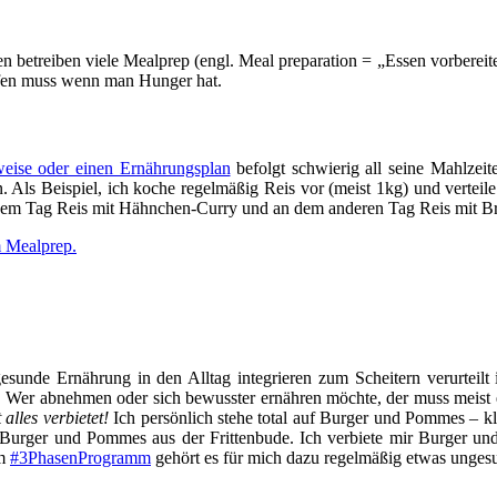
treiben viele Mealprep (engl. Meal preparation = „Essen vorbereiten“
ifen muss wenn man Hunger hat.
eise oder einen Ernährungsplan
befolgt schwierig all seine Mahlzei
Als Beispiel, ich koche regelmäßig Reis vor (meist 1kg) und verteile 
nem Tag Reis mit Hähnchen-Curry und an dem anderen Tag Reis mit Br
m Mealprep.
sunde Ernährung in den Alltag integrieren zum Scheitern verurteilt 
. Wer abnehmen oder sich bewusster ernähren möchte, der muss meist et
alles verbietet!
Ich persönlich stehe total auf Burger und Pommes – kl
ger Burger und Pommes aus der Frittenbude. Ich verbiete mir Burger 
im
#3PhasenProgramm
gehört es für mich dazu regelmäßig etwas ungesu