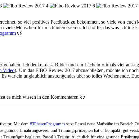
 gerechnet, so viel positives Feedback zu bekommen, so viele von euc
 so viele Menschen für mich interessieren. Ich hoffe, das was ich tue 
rogramm
🙂
gehalten. Ich denke, dass Bilder und ein Lächeln oftmals viel aussage
m Video
). Um das FIBO Review 2017 abzuschließen, möchte ich nochma
 war ein unglaublich anstrengendes aber so tolles Wochenende. Euch a
asst es mich wissen in den Kommentaren 🙂
otivator. Mit dem
#3PhasenProgramm
setzt Pascal neue Maßstäbe im Bereich On
ne gesunde Ernährungsweise und Trainingsprinzipien hat er kompakt, gut vers
ur Traumfigur begleitet. Pascal’s Traum: Auch dich für eine gesunde Ernährung