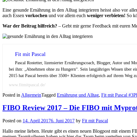
Eine gesunde Ernährung in den Alltag integrieren heisst also vor alle
auch Essen
vorkochen
und vor allem euch
weniger verbieten!
So kö
War der Beitrag hilfreich?
– Gebt mir gerne Feedback mit euren Mei
Fit mit Pascal
Pascal Rostetter, lizensierter Ernährungscoach, Blogger, Autor und M
bei ihm: „Abnehmen ohne zu Hungern“. Sein langjähriges Wissen über ei
2015 hat Pascal bereits über 3500+ Klienten erfolgreich auf ihrem Weg z
www.fitmitpascal.de/
Posted in
Allgemein
Tagged
Ernährung und Alltag
,
Fit mit Pascal #
FIBO Review 2017 – Die FIBO mit Myprot
Posted on
14. April 2017
6. Juni 2017
by
Fit mit Pascal
Hallo meine lieben. Heute gibt es einen neuen Blogpost mit einem FI
meinen Teamkollegen haben wir hier das Team beim verteilen von Samp