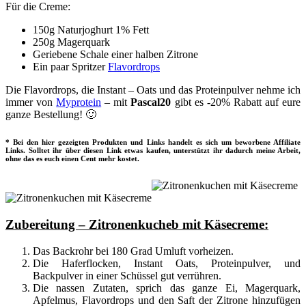
Für die Creme:
150g Naturjoghurt 1% Fett
250g Magerquark
Geriebene Schale einer halben Zitrone
Ein paar Spritzer
Flavordrops
Die Flavordrops, die Instant – Oats und das Proteinpulver nehme ich
immer von
Myprotein
– mit
Pascal20
gibt es -20% Rabatt auf eure
ganze Bestellung! 🙂
* Bei den hier gezeigten Produkten und Links handelt es sich um beworbene Affiliate
Links. Solltet ihr über diesen Link etwas kaufen, unterstützt ihr dadurch meine Arbeit,
ohne das es euch einen Cent mehr kostet.
Zubereitung – Zitronenkucheb mit Käsecreme:
Das Backrohr bei 180 Grad Umluft vorheizen.
Die Haferflocken, Instant Oats, Proteinpulver, und
Backpulver in einer Schüssel gut verrühren.
Die nassen Zutaten, sprich das ganze Ei, Magerquark,
Apfelmus, Flavordrops und den Saft der Zitrone hinzufügen