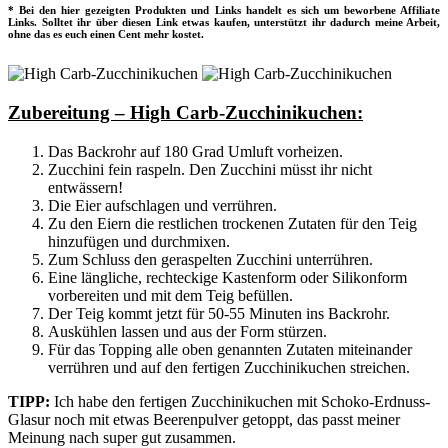
* Bei den hier gezeigten Produkten und Links handelt es sich um beworbene Affiliate
Links. Solltet ihr über diesen Link etwas kaufen, unterstützt ihr dadurch meine Arbeit,
ohne das es euch einen Cent mehr kostet.
Zubereitung – High Carb-Zucchinikuchen:
Das Backrohr auf 180 Grad Umluft vorheizen.
Zucchini fein raspeln. Den Zucchini müsst ihr nicht
entwässern!
Die Eier aufschlagen und verrühren.
Zu den Eiern die restlichen trockenen Zutaten für den Teig
hinzufügen und durchmixen.
Zum Schluss den geraspelten Zucchini unterrühren.
Eine längliche, rechteckige Kastenform oder Silikonform
vorbereiten und mit dem Teig befüllen.
Der Teig kommt jetzt für 50-55 Minuten ins Backrohr.
Auskühlen lassen und aus der Form stürzen.
Für das Topping alle oben genannten Zutaten miteinander
verrühren und auf den fertigen Zucchinikuchen streichen.
TIPP:
Ich habe den fertigen Zucchinikuchen mit Schoko-Erdnuss-
Glasur noch mit etwas Beerenpulver getoppt, das passt meiner
Meinung nach super gut zusammen.