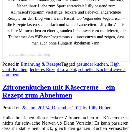
Neben ihrer Liebe zum Sport entwickelt Lilly passend zum
#3PhasenProgramm vielfältige, leckere und liebevoll angerichtete
Rezepte für den Blog von Fit mit Pascal. Ob Vegan oder Vegetarisch –
die Rezepte lassen sich einfach und schnell zubereiten. Lilly ihr Ziel ist
es ihre Mitmenschen zu einer gesunden Lebensweise zu motivieren, die
Teilnehmer des #3PhasenProgramms zu unterstützen und zeigen, dass
man auch ohne Hungern abnehmen kann!
www.fitmipascal.de/blog
Posted in
Ernährung & Rezepte
Tagged
gesunder kuchen
,
High
Carb Kuchen
,
leckeres Rezept Low Fat
,
schneller Kuchen
Leave a
comment
Zitronenkuchen mit Käsecreme – ein
Rezept zum Abnehmen
Posted on
28. Juni 2017
4. Dezember 2017
by
Lilly Huber
Hallo ihr Lieben, dieser leckere Zitronenkuchen mit Käsecreme ist
nichts für schwache Nerven 🙂 Denn Vorsicht! Es kann passieren,
dass ihr statt einem Stück, gleich den ganzen Kuchen vernaschen