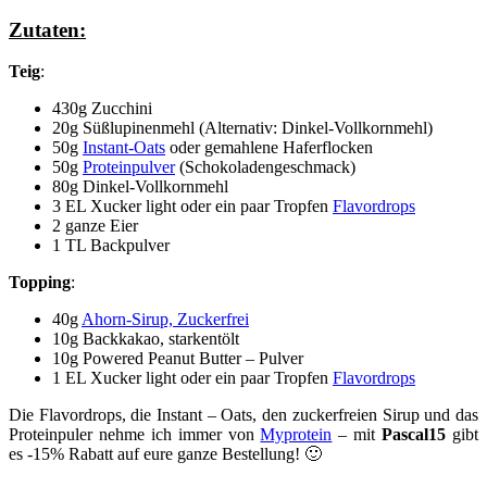
Zutaten:
Teig
:
430g Zucchini
20g Süßlupinenmehl (Alternativ: Dinkel-Vollkornmehl)
50g
Instant-Oats
oder gemahlene Haferflocken
50g
Proteinpulver
(Schokoladengeschmack)
80g Dinkel-Vollkornmehl
3 EL Xucker light oder ein paar Tropfen
Flavordrops
2 ganze Eier
1 TL Backpulver
Topping
:
40g
Ahorn-Sirup, Zuckerfrei
10g Backkakao, starkentölt
10g Powered Peanut Butter – Pulver
1 EL Xucker light oder ein paar Tropfen
Flavordrops
Die Flavordrops, die Instant – Oats, den zuckerfreien Sirup und das
Proteinpuler nehme ich immer von
Myprotein
– mit
Pascal15
gibt
es -15% Rabatt auf eure ganze Bestellung! 🙂