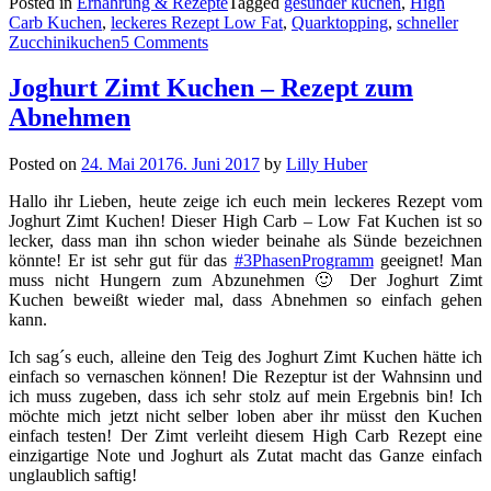
Posted in
Ernährung & Rezepte
Tagged
gesunder kuchen
,
High
Carb Kuchen
,
leckeres Rezept Low Fat
,
Quarktopping
,
schneller
Zucchinikuchen
5 Comments
Joghurt Zimt Kuchen – Rezept zum
Abnehmen
Posted on
24. Mai 2017
6. Juni 2017
by
Lilly Huber
Hallo ihr Lieben, heute zeige ich euch mein leckeres Rezept vom
Joghurt Zimt Kuchen! Dieser High Carb – Low Fat Kuchen ist so
lecker, dass man ihn schon wieder beinahe als Sünde bezeichnen
könnte! Er ist sehr gut für das
#3PhasenProgramm
geeignet! Man
muss nicht Hungern zum Abzunehmen 🙂 Der Joghurt Zimt
Kuchen beweißt wieder mal, dass Abnehmen so einfach gehen
kann.
Ich sag´s euch, alleine den Teig des Joghurt Zimt Kuchen hätte ich
einfach so vernaschen können! Die Rezeptur ist der Wahnsinn und
ich muss zugeben, dass ich sehr stolz auf mein Ergebnis bin! Ich
möchte mich jetzt nicht selber loben aber ihr müsst den Kuchen
einfach testen! Der Zimt verleiht diesem High Carb Rezept eine
einzigartige Note und Joghurt als Zutat macht das Ganze einfach
unglaublich saftig!