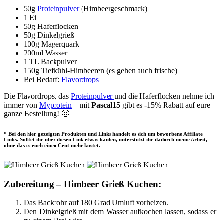
50g
Proteinpulver
(Himbeergeschmack)
1 Ei
50g Haferflocken
50g Dinkelgrieß
100g Magerquark
200ml Wasser
1 TL Backpulver
150g Tiefkühl-Himbeeren (es gehen auch frische)
Bei Bedarf:
Flavordrops
Die Flavordrops, das
Proteinpulver
und die Haferflocken nehme ich
immer von
Myprotein
– mit
Pascal15
gibt es -15% Rabatt auf eure
ganze Bestellung! 🙂
* Bei den hier gezeigten Produkten und Links handelt es sich um beworbene Affiliate
Links. Solltet ihr über diesen Link etwas kaufen, unterstützt ihr dadurch meine Arbeit,
ohne das es euch einen Cent mehr kostet.
Zubereitung – Himbeer Grieß Kuchen:
Das Backrohr auf 180 Grad Umluft vorheizen.
Den Dinkelgrieß mit dem Wasser aufkochen lassen, sodass er