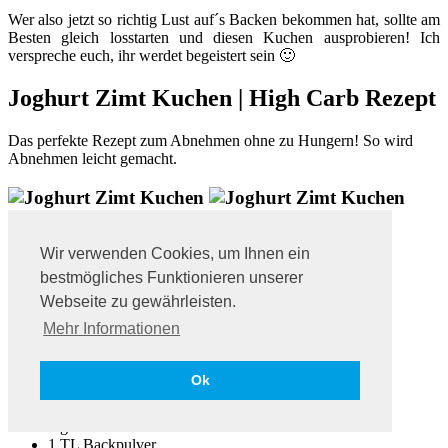
Wer also jetzt so richtig Lust auf´s Backen bekommen hat, sollte am
Besten gleich losstarten und diesen Kuchen ausprobieren! Ich
verspreche euch, ihr werdet begeistert sein 🙂
Joghurt Zimt Kuchen | High Carb Rezept
Das perfekte Rezept zum Abnehmen ohne zu Hungern! So wird
Abnehmen leicht gemacht.
Zubereitungszeit:
Wir verwenden Cookies, um Ihnen ein
ca. 10 Minuten + ca. 30 Minuten Backzeit
bestmögliches Funktionieren unserer
Webseite zu gewährleisten.
Zutaten:
Mehr Informationen
100g
Proteinpulver
160g Haferflocken oder
Instant Oats
Ok
2 mittelgroße reife Bananen (a´110g)
300g Naturjoghurt, 1% Fett
2 ganze Eier
1 TL Backpulver