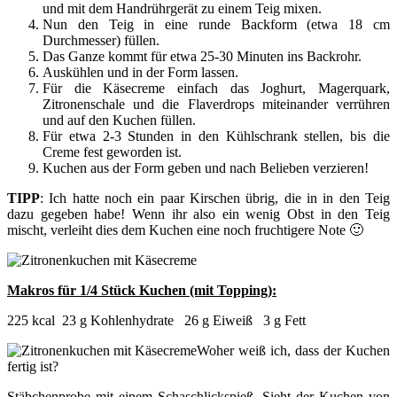
und mit dem Handrührgerät zu einem Teig mixen.
Nun den Teig in eine runde Backform (etwa 18 cm
Durchmesser) füllen.
Das Ganze kommt für etwa 25-30 Minuten ins Backrohr.
Auskühlen und in der Form lassen.
Für die Käsecreme einfach das Joghurt, Magerquark,
Zitronenschale und die Flaverdrops miteinander verrühren
und auf den Kuchen füllen.
Für etwa 2-3 Stunden in den Kühlschrank stellen, bis die
Creme fest geworden ist.
Kuchen aus der Form geben und nach Belieben verzieren!
TIPP
: Ich hatte noch ein paar Kirschen übrig, die in in den Teig
dazu gegeben habe! Wenn ihr also ein wenig Obst in den Teig
mischt, verleiht dies dem Kuchen eine noch fruchtigere Note 🙂
Makros für 1/4 Stück Kuchen (mit Topping):
225 kcal 23 g Kohlenhydrate 26 g Eiweiß 3 g Fett
Woher weiß ich, dass der Kuchen
fertig ist?
Stäbchenprobe mit einem Schaschlickspieß. Sieht der Kuchen von