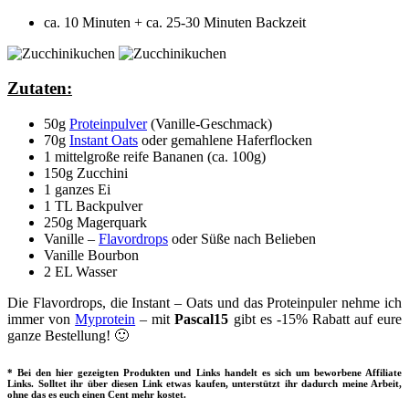
ca. 10 Minuten + ca. 25-30 Minuten Backzeit
Zutaten:
50g
Proteinpulver
(Vanille-Geschmack)
70g
Instant Oats
oder gemahlene Haferflocken
1 mittelgroße reife Bananen (ca. 100g)
150g Zucchini
1 ganzes Ei
1 TL Backpulver
250g Magerquark
Vanille –
Flavordrops
oder Süße nach Belieben
Vanille Bourbon
2 EL Wasser
Die Flavordrops, die Instant – Oats und das Proteinpuler nehme ich
immer von
Myprotein
– mit
Pascal15
gibt es -15% Rabatt auf eure
ganze Bestellung! 🙂
* Bei den hier gezeigten Produkten und Links handelt es sich um beworbene Affiliate
Links. Solltet ihr über diesen Link etwas kaufen, unterstützt ihr dadurch meine Arbeit,
ohne das es euch einen Cent mehr kostet.