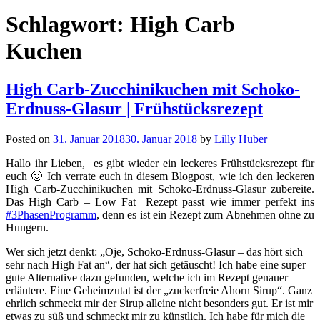
Schlagwort:
High Carb
Kuchen
High Carb-Zucchinikuchen mit Schoko-
Erdnuss-Glasur | Frühstücksrezept
Posted on
31. Januar 2018
30. Januar 2018
by
Lilly Huber
Hallo ihr Lieben, es gibt wieder ein leckeres Frühstücksrezept für
euch 🙂 Ich verrate euch in diesem Blogpost, wie ich den leckeren
High Carb-Zucchinikuchen mit Schoko-Erdnuss-Glasur zubereite.
Das High Carb – Low Fat Rezept passt wie immer perfekt ins
#3PhasenProgramm
, denn es ist ein Rezept zum Abnehmen ohne zu
Hungern.
Wer sich jetzt denkt: „Oje, Schoko-Erdnuss-Glasur – das hört sich
sehr nach High Fat an“, der hat sich getäuscht! Ich habe eine super
gute Alternative dazu gefunden, welche ich im Rezept genauer
erläutere. Eine Geheimzutat ist der „zuckerfreie Ahorn Sirup“. Ganz
ehrlich schmeckt mir der Sirup alleine nicht besonders gut. Er ist mir
etwas zu süß und schmeckt mir zu künstlich. Ich habe für mich die