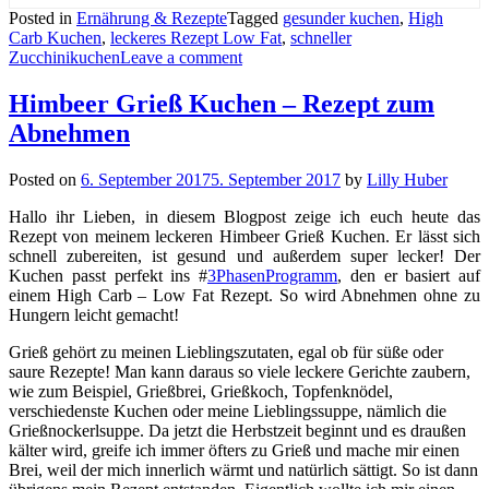
Posted in
Ernährung & Rezepte
Tagged
gesunder kuchen
,
High
Carb Kuchen
,
leckeres Rezept Low Fat
,
schneller
Zucchinikuchen
Leave a comment
Himbeer Grieß Kuchen – Rezept zum
Abnehmen
Posted on
6. September 2017
5. September 2017
by
Lilly Huber
Hallo ihr Lieben, in diesem Blogpost zeige ich euch heute das
Rezept von meinem leckeren Himbeer Grieß Kuchen. Er lässt sich
schnell zubereiten, ist gesund und außerdem super lecker! Der
Kuchen passt perfekt ins #
3PhasenProgramm
, den er basiert auf
einem High Carb – Low Fat Rezept. So wird Abnehmen ohne zu
Hungern leicht gemacht!
Grieß gehört zu meinen Lieblingszutaten, egal ob für süße oder
saure Rezepte! Man kann daraus so viele leckere Gerichte zaubern,
wie zum Beispiel, Grießbrei, Grießkoch, Topfenknödel,
verschiedenste Kuchen oder meine Lieblingssuppe, nämlich die
Grießnockerlsuppe. Da jetzt die Herbstzeit beginnt und es draußen
kälter wird, greife ich immer öfters zu Grieß und mache mir einen
Brei, weil der mich innerlich wärmt und natürlich sättigt. So ist dann