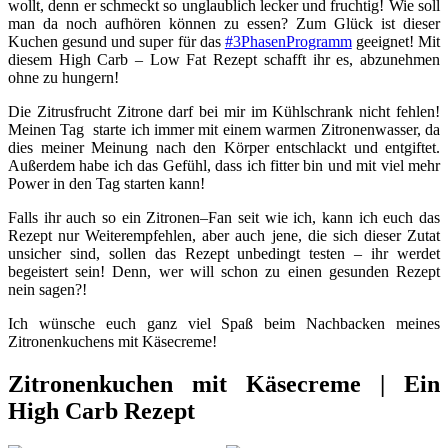
wollt, denn er schmeckt so unglaublich lecker und fruchtig! Wie soll
man da noch aufhören können zu essen? Zum Glück ist dieser
Kuchen gesund und super für das
#3PhasenProgramm
geeignet! Mit
diesem High Carb – Low Fat Rezept schafft ihr es, abzunehmen
ohne zu hungern!
Die Zitrusfrucht Zitrone darf bei mir im Kühlschrank nicht fehlen!
Meinen Tag starte ich immer mit einem warmen Zitronenwasser, da
dies meiner Meinung nach den Körper entschlackt und entgiftet.
Außerdem habe ich das Gefühl, dass ich fitter bin und mit viel mehr
Power in den Tag starten kann!
Falls ihr auch so ein Zitronen–Fan seit wie ich, kann ich euch das
Rezept nur Weiterempfehlen, aber auch jene, die sich dieser Zutat
unsicher sind, sollen das Rezept unbedingt testen – ihr werdet
begeistert sein! Denn, wer will schon zu einen gesunden Rezept
nein sagen?!
Ich wünsche euch ganz viel Spaß beim Nachbacken meines
Zitronenkuchens mit Käsecreme!
Zitronenkuchen mit Käsecreme | Ein
High Carb Rezept