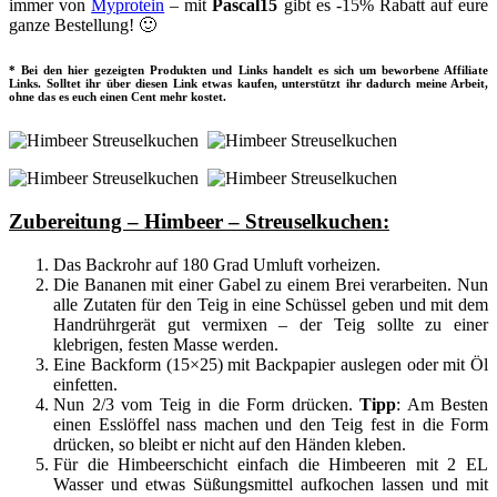
immer von
Myprotein
– mit
Pascal15
gibt es -15% Rabatt auf eure
ganze Bestellung! 🙂
* Bei den hier gezeigten Produkten und Links handelt es sich um beworbene Affiliate
Links. Solltet ihr über diesen Link etwas kaufen, unterstützt ihr dadurch meine Arbeit,
ohne das es euch einen Cent mehr kostet.
Zubereitung – Himbeer – Streuselkuchen:
Das Backrohr auf 180 Grad Umluft vorheizen.
Die Bananen mit einer Gabel zu einem Brei verarbeiten. Nun
alle Zutaten für den Teig in eine Schüssel geben und mit dem
Handrührgerät gut vermixen – der Teig sollte zu einer
klebrigen, festen Masse werden.
Eine Backform (15×25) mit Backpapier auslegen oder mit Öl
einfetten.
Nun 2/3 vom Teig in die Form drücken.
Tipp
: Am Besten
einen Esslöffel nass machen und den Teig fest in die Form
drücken, so bleibt er nicht auf den Händen kleben.
Für die Himbeerschicht einfach die Himbeeren mit 2 EL
Wasser und etwas Süßungsmittel aufkochen lassen und mit