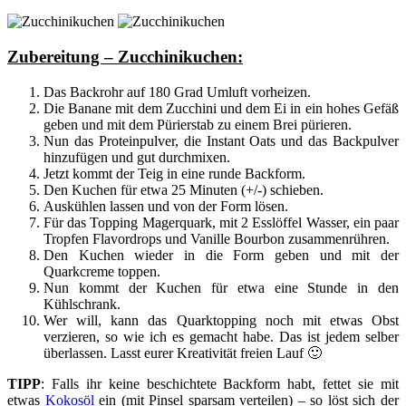
Zubereitung – Zucchinikuchen:
Das Backrohr auf 180 Grad Umluft vorheizen.
Die Banane mit dem Zucchini und dem Ei in ein hohes Gefäß
geben und mit dem Pürierstab zu einem Brei pürieren.
Nun das Proteinpulver, die Instant Oats und das Backpulver
hinzufügen und gut durchmixen.
Jetzt kommt der Teig in eine runde Backform.
Den Kuchen für etwa 25 Minuten (+/-) schieben.
Auskühlen lassen und von der Form lösen.
Für das Topping Magerquark, mit 2 Esslöffel Wasser, ein paar
Tropfen Flavordrops und Vanille Bourbon zusammenrühren.
Den Kuchen wieder in die Form geben und mit der
Quarkcreme toppen.
Nun kommt der Kuchen für etwa eine Stunde in den
Kühlschrank.
Wer will, kann das Quarktopping noch mit etwas Obst
verzieren, so wie ich es gemacht habe. Das ist jedem selber
überlassen. Lasst eurer Kreativität freien Lauf 🙂
TIPP
: Falls ihr keine beschichtete Backform habt, fettet sie mit
etwas
Kokosöl
ein (mit Pinsel sparsam verteilen) – so löst sich der