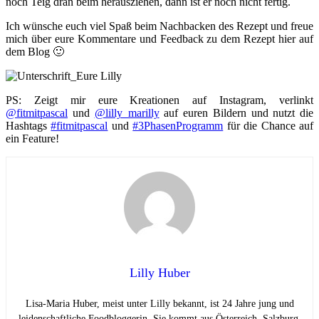
noch Teig dran beim herausziehen, dann ist er noch nicht fertig.
Ich wünsche euch viel Spaß beim Nachbacken des Rezept und freue
mich über eure Kommentare und Feedback zu dem Rezept hier auf
dem Blog 🙂
PS: Zeigt mir eure Kreationen auf Instagram, verlinkt
@fitmitpascal
und
@lilly_marilly
auf euren Bildern und nutzt die
Hashtags
#fitmitpascal
und
#3PhasenProgramm
für die Chance auf
ein Feature!
Lilly Huber
Lisa-Maria Huber, meist unter Lilly bekannt, ist 24 Jahre jung und
leidenschaftliche Foodbloggerin. Sie kommt aus Österreich, Salzburg.