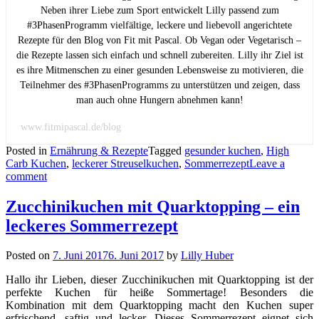
Neben ihrer Liebe zum Sport entwickelt Lilly passend zum
#3PhasenProgramm vielfältige, leckere und liebevoll angerichtete
Rezepte für den Blog von Fit mit Pascal. Ob Vegan oder Vegetarisch –
die Rezepte lassen sich einfach und schnell zubereiten. Lilly ihr Ziel ist
es ihre Mitmenschen zu einer gesunden Lebensweise zu motivieren, die
Teilnehmer des #3PhasenProgramms zu unterstützen und zeigen, dass
man auch ohne Hungern abnehmen kann!
www.fitmipascal.de/blog
Posted in
Ernährung & Rezepte
Tagged
gesunder kuchen
,
High
Carb Kuchen
,
leckerer Streuselkuchen
,
Sommerrezept
Leave a
comment
Zucchinikuchen mit Quarktopping – ein
leckeres Sommerrezept
Posted on
7. Juni 2017
6. Juni 2017
by
Lilly Huber
Hallo ihr Lieben, dieser Zucchinikuchen mit Quarktopping ist der
perfekte Kuchen für heiße Sommertage! Besonders die
Kombination mit dem Quarktopping macht den Kuchen super
erfrischend, saftig und lecker. Dieses Sommerrezept eignet sich