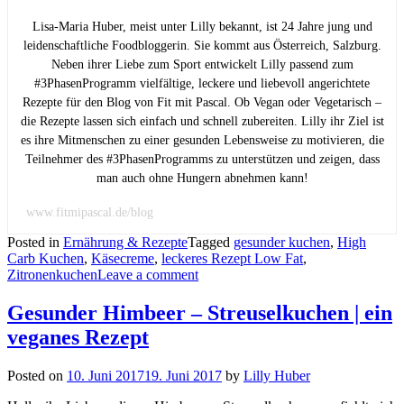
Lisa-Maria Huber, meist unter Lilly bekannt, ist 24 Jahre jung und
leidenschaftliche Foodbloggerin. Sie kommt aus Österreich, Salzburg.
Neben ihrer Liebe zum Sport entwickelt Lilly passend zum
#3PhasenProgramm vielfältige, leckere und liebevoll angerichtete
Rezepte für den Blog von Fit mit Pascal. Ob Vegan oder Vegetarisch –
die Rezepte lassen sich einfach und schnell zubereiten. Lilly ihr Ziel ist
es ihre Mitmenschen zu einer gesunden Lebensweise zu motivieren, die
Teilnehmer des #3PhasenProgramms zu unterstützen und zeigen, dass
man auch ohne Hungern abnehmen kann!
www.fitmipascal.de/blog
Posted in
Ernährung & Rezepte
Tagged
gesunder kuchen
,
High
Carb Kuchen
,
Käsecreme
,
leckeres Rezept Low Fat
,
Zitronenkuchen
Leave a comment
Gesunder Himbeer – Streuselkuchen | ein
veganes Rezept
Posted on
10. Juni 2017
19. Juni 2017
by
Lilly Huber