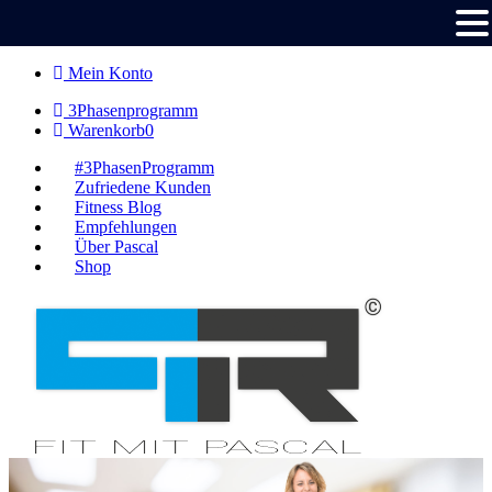
Skip
Mein Konto
to
3Phasenprogramm
content
Warenkorb
0
#3PhasenProgramm
Zufriedene Kunden
Fitness Blog
Empfehlungen
Über Pascal
Shop