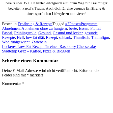
bereits über 3500+ Klienten erfolgreich auf ihrem Weg zur Traumfigur
begleitet. Pascal’s Traum: Auch dich für eine gesunde Ernährung &
einen sportlichen Lifestyle zu motivieren!
Posted in
Ernährung & Rezepte
Tagged
#3PhasenProgramm
,
Abnehmen
,
Abnehmen ohne zu hungern
,
beste
,
Essen
,
Fit mit
Pascal
,
Frühlingsrolle
,
Gesund
,
Gesund und lecker
,
gesunde
Rezepte
,
Hclf
,
low fat diät
,
Rezept
,
schlank
,
Thunfisch
,
Traumfigur
,
Wohlfühlgewicht
,
Zwiebeln
Beitragsnavigation
Leckeres Low-Fat Rezept für einen Raspberry Cheesecake
Städtetrip Graz – Kaffee, Pizza & Bloggen
Schreibe einen Kommentar
Deine E-Mail-Adresse wird nicht veröffentlicht.
Erforderliche
Felder sind mit
*
markiert
Kommentar
*