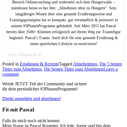
Bereich Onlinecoaching und widersetzt sich dem Hungerwahn –
stattdessen heisst es bei ihm: „Abnehmen ohne zu Hungern“. Sein
langjähriges Wissen über eine gesunde Ernährungsweise und
Trainingsprinzipien hat er kompakt, gut verständlich & preiswert in
seinem #3PhasenProgramm gebündelt. Seit März 2015 hat Pascal
bereits über 3500+ Klienten erfolgreich auf ihrem Weg zur Traumfigur
begleitet. Pascal’s Traum: Auch dich für eine gesunde Ernährung &
einen sportlichen Lifestyle zu motivieren!
www.fitmitpascal.de/
Posted in
Ernährung & Rezepte
Tagged
Abnehmtipps
,
Die 5 besten
Tipps zum Abnehmen
,
Die besten Tipps zum Abnehmen
Leave a
comment
Werde JETZT Teil der Community und sichere
dir dein persönliches #3PhasenProgramm!
Direkt anmelden und abnehmen!
Fit mit Pascal
Falls du mich noch nicht kennst:
Mein Name ist Pascal Rostetter, Ich leite, forme und bin dein