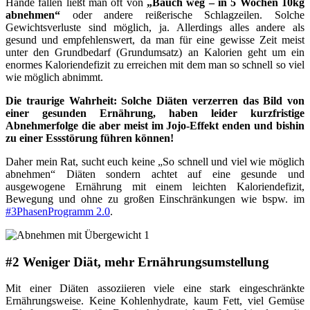
Hände fallen ließt man oft von
„Bauch weg – in 5 Wochen 10kg
abnehmen“
oder andere reißerische Schlagzeilen. Solche
Gewichtsverluste sind möglich, ja. Allerdings alles andere als
gesund und empfehlenswert, da man für eine gewisse Zeit meist
unter den Grundbedarf (Grundumsatz) an Kalorien geht um ein
enormes Kaloriendefizit zu erreichen mit dem man so schnell so viel
wie möglich abnimmt.
Die traurige Wahrheit: Solche Diäten verzerren das Bild von
einer gesunden Ernährung, haben leider kurzfristige
Abnehmerfolge die aber meist im Jojo-Effekt enden und bishin
zu einer Essstörung führen können!
Daher mein Rat, sucht euch keine „So schnell und viel wie möglich
abnehmen“ Diäten sondern achtet auf eine gesunde und
ausgewogene Ernährung mit einem leichten Kaloriendefizit,
Bewegung und ohne zu großen Einschränkungen wie bspw. im
#3PhasenProgramm 2.0
.
#2 Weniger Diät, mehr Ernährungsumstellung
Mit einer Diäten assoziieren viele eine stark eingeschränkte
Ernährungsweise. Keine Kohlenhydrate, kaum Fett, viel Gemüse