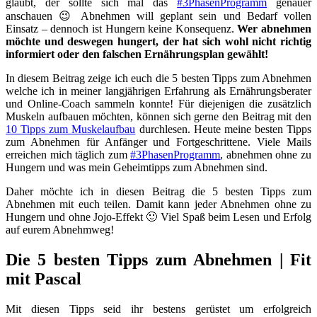
glaubt, der sollte sich mal das
#3PhasenProgramm
genauer
anschauen 😉 Abnehmen will geplant sein und Bedarf vollen
Einsatz – dennoch ist Hungern keine Konsequenz.
Wer abnehmen
möchte und deswegen hungert, der hat sich wohl nicht richtig
informiert oder den falschen Ernährungsplan gewählt!
In diesem Beitrag zeige ich euch die 5 besten Tipps zum Abnehmen
welche ich in meiner langjährigen Erfahrung als Ernährungsberater
und Online-Coach sammeln konnte! Für diejenigen die zusätzlich
Muskeln aufbauen möchten, können sich gerne den Beitrag mit den
10 Tipps zum Muskelaufbau
durchlesen. Heute meine besten Tipps
zum Abnehmen für Anfänger und Fortgeschrittene. Viele Mails
erreichen mich täglich zum
#3PhasenProgramm
, abnehmen ohne zu
Hungern und was mein Geheimtipps zum Abnehmen sind.
Daher möchte ich in diesen Beitrag die 5 besten Tipps zum
Abnehmen mit euch teilen. Damit kann jeder Abnehmen ohne zu
Hungern und ohne Jojo-Effekt 🙂 Viel Spaß beim Lesen und Erfolg
auf eurem Abnehmweg!
Die 5 besten Tipps zum Abnehmen | Fit
mit Pascal
Mit diesen Tipps seid ihr bestens gerüstet um erfolgreich