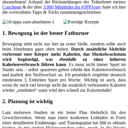
abzunehmen! Anhand der Rückmeldungen der Teilnehmer meines
Coachings
& der über
3.000 Mitglieder der #3PPArmy
habe ich hier
die wertvollsten Tipps & Tricks zusammengeschrieben.
1. Bewegung ist der bester Fatburner
Bewegung steht nicht nur hier an erster Stelle, sondern sollte auch
beim Abnehmen ganz oben stehen.
Durch zusätzliche Aktivität
verbrennt euer Körper mehr Kalorien, das Muskelwachstum
wird begünstigt, was ebenfalls zu einer höheren
Kalorienverbrauch führen kann
. Es muss nicht immer Sport im
Studio sein – selbst spazieren gehen erhöht den Kalorienverbrauch
und kurbelt den Stoffwechsel an. Ich persönlich empfehle dennoch
mindestens 3 Einheiten Sport pro Woche. Wichtig ist auch, dass
wenn ihr euch viel bewegt nicht die zusätzlich verbrannten Kalorien
wieder „reinfuttert“ sonst wird dies schnell zur Kalorienfalle!
2. Planung ist wichtig
Laut mehreren Studien ist ein fester Plan förderlich für den
Gewichtsverlust. Wenn man einen konkreten Leitfaden in Form
eines detaillierten Ernährungs- und Trainingsplan hat fällt es oftmals
leichter als mit groben Makrovorgaben oder „mach 2x die Woche