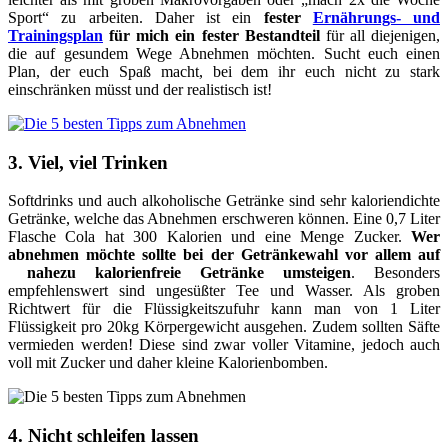
Sport“ zu arbeiten. Daher ist ein
fester
Ernährungs- und
Trainingsplan
für mich ein fester Bestandteil
für all diejenigen,
die auf gesundem Wege Abnehmen möchten. Sucht euch einen
Plan, der euch Spaß macht, bei dem ihr euch nicht zu stark
einschränken müsst und der realistisch ist!
3. Viel, viel Trinken
Softdrinks und auch alkoholische Getränke sind sehr kaloriendichte
Getränke, welche das Abnehmen erschweren können. Eine 0,7 Liter
Flasche Cola hat 300 Kalorien und eine Menge Zucker.
Wer
abnehmen möchte sollte bei der Getränkewahl vor allem auf
nahezu kalorienfreie Getränke umsteigen
. Besonders
empfehlenswert sind ungesüßter Tee und Wasser. Als groben
Richtwert für die Flüssigkeitszufuhr kann man von 1 Liter
Flüssigkeit pro 20kg Körpergewicht ausgehen. Zudem sollten Säfte
vermieden werden! Diese sind zwar voller Vitamine, jedoch auch
voll mit Zucker und daher kleine Kalorienbomben.
4. Nicht schleifen lassen