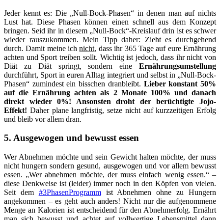
Jeder kennt es: Die „Null-Bock-Phasen“ in denen man auf nichts
Lust hat. Diese Phasen können einen schnell aus dem Konzept
bringen. Seid ihr in diesem „Null-Bock“-Kreislauf drin ist es schwer
wieder rauszukommen. Mein Tipp daher: Zieht es durchgehend
durch. Damit meine ich
nicht
, dass ihr 365 Tage auf eure Ernährung
achten und Sport treiben sollt. Wichtig ist jedoch, dass ihr nicht von
Diät zu Diät springt, sondern eine
Ernährungsumstellung
durchführt, Sport in euren Alltag integriert und selbst in „Null-Bock-
Phasen“ zumindest ein bisschen dranbleibt.
Lieber konstant 50%
auf die Ernährung achten als 2 Monate 100% und danach
direkt wieder 0%! Ansonsten droht der berüchtigte Jojo-
Effekt!
Daher plane langfristig, setze nicht auf kurzzeitigen Erfolg
und bleib vor allem dran.
5. Ausgewogen und bewusst essen
Wer Abnehmen möchte und sein Gewicht halten möchte, der muss
nicht hungern sondern gesund, ausgewogen und vor allem bewusst
essen. „Wer abnehmen möchte, der muss einfach wenig essen.“ –
diese Denkweise ist (leider) immer noch in den Köpfen von vielen.
Seit dem
#3PhasenProgramm
ist Abnehmen ohne zu Hungern
angekommen – es geht auch anders! Nicht nur die aufgenommene
Menge an Kalorien ist entscheidend für den Abnehmerfolg. Ernährt
man sich bewusst und achtet auf vollwertige Lebensmittel dann