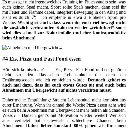
Es muss gar nicht irgendwelches Training im Fitnessstudio sein, was
euch keinen Spaß macht. Sport sollte Spaß machen, dann seid ihr
mit Feuer und Flamme dabei, integriert Bewegung in den Alltag und
zieht es durch 🙂 Ich empfehle in etwa 3 Einheiten Sport pro
Woche.
Wichtig ist auch, dass wenn ihr euch viel bewegt nicht
die zusätzlich verbrannten Kalorien wieder „reinfuttert“ sonst
wird dies schnell zur Kalorienfalle und eher kontraproduktiv
beim Abnehmen!
#4 Eis, Pizza und Fast Food essen
Hört sich komisch an? – Ja, Eis, Pizza, Fast Food und co. gehören
nicht zu den klassischen Lebensmitteln die euch ein
Ernährungscoach wie ich empfehlen würde.
Dennoch gehört es
auch mal dazu, dass ihr euch etwas Gutes tut und auch beim
Abnehmen mit Übergewicht auf nichts verzichten müsst.
Daher meine Empfehlung: Streicht Lebensmittel nicht komplett aus
eurer Ernährung. Wenn ihr einmal die Woche Pizza essen geht wird
es euch beim Abnehmen mit Übergewicht mehr helfen als Schaden.
Wieso? – Danach geht’s mit Motivation wieder weiter! Wer sich
alles verbietet hat nachweislich schlechtere Chancen beim
Abnehmen.
Daher lieber konstant 80% geben als für einen