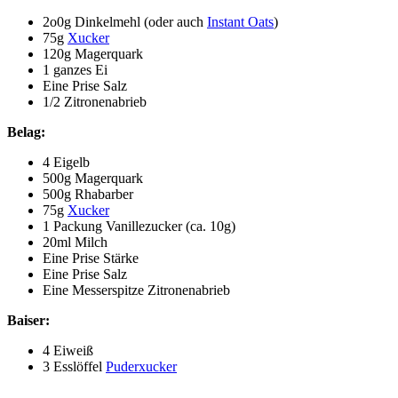
2o0g Dinkelmehl (oder auch
Instant Oats
)
75g
Xucker
120g Magerquark
1 ganzes Ei
Eine Prise Salz
1/2 Zitronenabrieb
Belag:
4 Eigelb
500g Magerquark
500g Rhabarber
75g
Xucker
1 Packung Vanillezucker (ca. 10g)
20ml Milch
Eine Prise Stärke
Eine Prise Salz
Eine Messerspitze Zitronenabrieb
Baiser:
4 Eiweiß
3 Esslöffel
Puderxucker