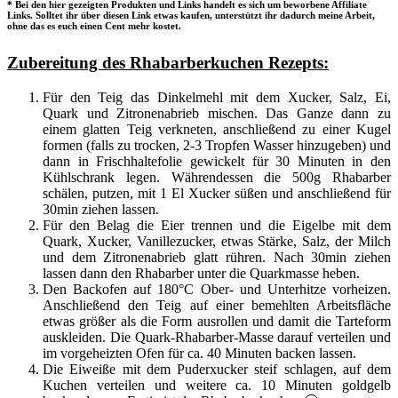
* Bei den hier gezeigten Produkten und Links handelt es sich um beworbene Affiliate
Links. Solltet ihr über diesen Link etwas kaufen, unterstützt ihr dadurch meine Arbeit,
ohne das es euch einen Cent mehr kostet.
Zubereitung des Rhabarberkuchen Rezepts:
Für den Teig das Dinkelmehl mit dem Xucker, Salz, Ei,
Quark und Zitronenabrieb mischen. Das Ganze dann zu
einem glatten Teig verkneten, anschließend zu einer Kugel
formen (falls zu trocken, 2-3 Tropfen Wasser hinzugeben) und
dann in Frischhaltefolie gewickelt für 30 Minuten in den
Kühlschrank legen. Währendessen die 500g Rhabarber
schälen, putzen, mit 1 El Xucker süßen und anschließend für
30min ziehen lassen.
Für den Belag die Eier trennen und die Eigelbe mit dem
Quark, Xucker, Vanillezucker, etwas Stärke, Salz, der Milch
und dem Zitronenabrieb glatt rühren. Nach 30min ziehen
lassen dann den Rhabarber unter die Quarkmasse heben.
Den Backofen auf 180°C Ober- und Unterhitze vorheizen.
Anschließend den Teig auf einer bemehlten Arbeitsfläche
etwas größer als die Form ausrollen und damit die Tarteform
auskleiden. Die Quark-Rhabarber-Masse darauf verteilen und
im vorgeheizten Ofen für ca. 40 Minuten backen lassen.
Die Eiweiße mit dem Puderxucker steif schlagen, auf dem
Kuchen verteilen und weitere ca. 10 Minuten goldgelb