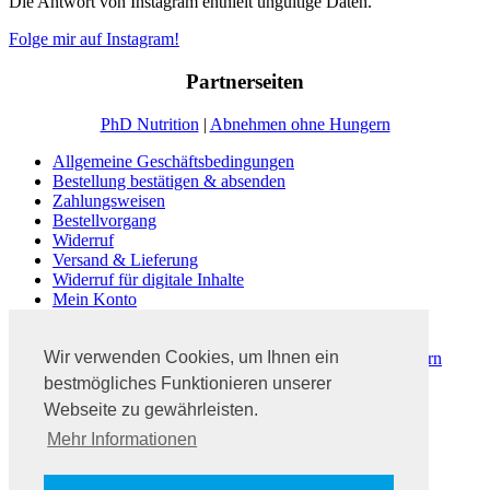
Die Antwort von Instagram enthielt ungültige Daten.
Folge mir auf Instagram!
Partnerseiten
PhD Nutrition
|
Abnehmen ohne Hungern
Allgemeine Geschäftsbedingungen
Bestellung bestätigen & absenden
Zahlungsweisen
Bestellvorgang
Widerruf
Versand & Lieferung
Widerruf für digitale Inhalte
Mein Konto
Kasse
Warenkorb
Wir verwenden Cookies, um Ihnen ein
Dein #3PhasenProgramm | Abnehmen ohne zu Hungern
Fitness Blog Ratgeber
bestmögliches Funktionieren unserer
Abnehmen ohne zu hungern
Webseite zu gewährleisten.
Kontakt
Mehr Informationen
Impressum
Datenschutz