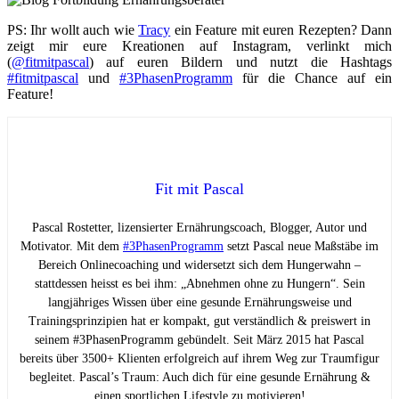
PS: Ihr wollt auch wie
Tracy
ein Feature mit euren Rezepten? Dann
zeigt mir eure Kreationen auf Instagram, verlinkt mich
(
@fitmitpascal
) auf euren Bildern und nutzt die Hashtags
#fitmitpascal
und
#3PhasenProgramm
für die Chance auf ein
Feature!
Fit mit Pascal
Pascal Rostetter, lizensierter Ernährungscoach, Blogger, Autor und
Motivator. Mit dem
#3PhasenProgramm
setzt Pascal neue Maßstäbe im
Bereich Onlinecoaching und widersetzt sich dem Hungerwahn –
stattdessen heisst es bei ihm: „Abnehmen ohne zu Hungern“. Sein
langjähriges Wissen über eine gesunde Ernährungsweise und
Trainingsprinzipien hat er kompakt, gut verständlich & preiswert in
seinem #3PhasenProgramm gebündelt. Seit März 2015 hat Pascal
bereits über 3500+ Klienten erfolgreich auf ihrem Weg zur Traumfigur
begleitet. Pascal’s Traum: Auch dich für eine gesunde Ernährung &
einen sportlichen Lifestyle zu motivieren!