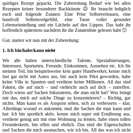
quirliges Rezept gepackt. Die Zubereitung Bedarf wie bei allen
Rezepten keiner besonderer Backkünste 😉 Ihr braucht lediglich
euch und folgende Zutaten: Eine Prise Selbstvertrauen, eine
handvoll Selbstwertgefühl, eine Tasse voller gesunder
Lebenseinstellung und ein Lächeln auf den Lippen. Das habt ihr
hoffentlich spätestens nachdem ihr die Zutatenliste gelesen habt 🙂
Gut, starten wir nun mit der Zubereitung:
1. Ich bin/habe/kann
nicht
Wir alle haben unterschiedliche Talente, Spezialisierungen,
Interessen, Sportarten, Freunde, Einkommen, Aussehen etc. Ich für
meinen Teil, bin beispielsweise kein guter Handwerker, kenne mich
fast gar nicht mit Autos aus, bin auch kein Pilot geworden, habe
keine Villa in Spanien und verdiene keine Millionen. All das sind
Fakten, die auf mich – und vielleicht auch auf dich – zutreffen.
Doch wieso auf Sachen fokussieren, die man nicht hat? Was bringt
mir das, mich auf solche Dinge zu konzentrieren? – Richtig, gar
nichts. Man kann es als Ansporn sehen, sich zu verbessern – klar.
Allerdings worauf es ankommt, sind die Sachen die man kann und
hat: Ich bin sportlich aktiv, kenne mich super mit Ernährung aus,
verdiene genug um mir eine Wohnung zu leisten, habe einen tollen
Freundeskreis, bin offen und ehrlich. Das sind die Eigenschaften
und Sachen die mich ausmachen, wie ich bin. All das was ich nicht