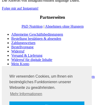
Die Antwort von Instagram enthielt ungültige Daten.
Folge mir auf Instagram!
Partnerseiten
PhD Nutrition
|
Abnehmen ohne Hungern
Allgemeine Geschäftsbedingungen
Bestellung bestätigen & absenden
Zahlungsweisen
Bestellvorgang
Widerruf
Versand & Lieferung
Widerruf für digitale Inhalte
Mein Konto
Kasse
Warenkorb
Wir verwenden Cookies, um Ihnen ein
Dein #3PhasenProgramm | Abnehmen ohne zu Hungern
Fitness Blog Ratgeber
bestmögliches Funktionieren unserer
Abnehmen ohne zu hungern
Webseite zu gewährleisten.
Kontakt
Mehr Informationen
Impressum
Datenschutz