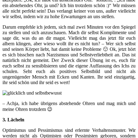
ein abstehendes Ohr, ja und? Ich bin trotzdem schön :)“ Wir müssen
alle nicht perfekt sein! Das verlangt keiner von uns, außer vielleicht
wir selbst, indem wir zu hohe Erwartungen an uns stellen.
Darum empfehle ich jedem, sich mal zwei Minuten vor den Spiegel
zu stellen und sich anzuschauen. Mach dir selbst Komplimente und
sage dir, was du an dir magst. Vielleicht mag das jetzt für euch
albern klingen, aber wieso wollt ihr es nicht tun? – Wer sich selbst
und seinen Körper liebt, hat damit keine Probleme 🙂 Ok, jetzt hört
es sich bisschen nach Narzismuss und Selbstverliebtheit an. Das ist
natürlich nicht gemeint. Der Zweck dieser Übung ist es, euch für
euch selbst zu sensiblisieren und die eigene Auffassung des Ichs zu
schulen. Seht euch als positives Selbstbild und nicht als
ungenügender Mensch mit Ecken und Kanten. Ihr seid einzigartig,
ihr seid schön und ihr seid es wert!
– Achja, ich habe übrigens abstehende Ohren und mag mich und
meine Ohren trotzdem 😉
3. Lächeln
Optimismus und Pessimismus sind erlernte Verhaltensmuster. Wir
werden nicht als Optimisten oder Pessimisten geboren, sondern