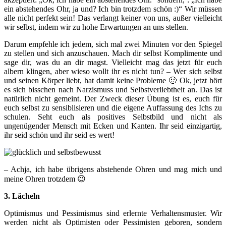
ein abstehendes Ohr, ja und? Ich bin trotzdem schön :)“ Wir müssen
alle nicht perfekt sein! Das verlangt keiner von uns, außer vielleicht
wir selbst, indem wir zu hohe Erwartungen an uns stellen.
Darum empfehle ich jedem, sich mal zwei Minuten vor den Spiegel
zu stellen und sich anzuschauen. Mach dir selbst Komplimente und
sage dir, was du an dir magst. Vielleicht mag das jetzt für euch
albern klingen, aber wieso wollt ihr es nicht tun? – Wer sich selbst
und seinen Körper liebt, hat damit keine Probleme 🙂 Ok, jetzt hört
es sich bisschen nach Narzismuss und Selbstverliebtheit an. Das ist
natürlich nicht gemeint. Der Zweck dieser Übung ist es, euch für
euch selbst zu sensiblisieren und die eigene Auffassung des Ichs zu
schulen. Seht euch als positives Selbstbild und nicht als
ungenügender Mensch mit Ecken und Kanten. Ihr seid einzigartig,
ihr seid schön und ihr seid es wert!
– Achja, ich habe übrigens abstehende Ohren und mag mich und
meine Ohren trotzdem 😉
3. Lächeln
Optimismus und Pessimismus sind erlernte Verhaltensmuster. Wir
werden nicht als Optimisten oder Pessimisten geboren, sondern