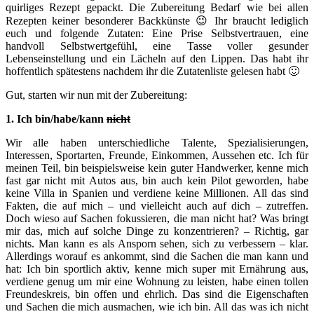
quirliges Rezept gepackt. Die Zubereitung Bedarf wie bei allen
Rezepten keiner besonderer Backkünste 😉 Ihr braucht lediglich
euch und folgende Zutaten: Eine Prise Selbstvertrauen, eine
handvoll Selbstwertgefühl, eine Tasse voller gesunder
Lebenseinstellung und ein Lächeln auf den Lippen. Das habt ihr
hoffentlich spätestens nachdem ihr die Zutatenliste gelesen habt 🙂
Gut, starten wir nun mit der Zubereitung:
1. Ich bin/habe/kann
nicht
Wir alle haben unterschiedliche Talente, Spezialisierungen,
Interessen, Sportarten, Freunde, Einkommen, Aussehen etc. Ich für
meinen Teil, bin beispielsweise kein guter Handwerker, kenne mich
fast gar nicht mit Autos aus, bin auch kein Pilot geworden, habe
keine Villa in Spanien und verdiene keine Millionen. All das sind
Fakten, die auf mich – und vielleicht auch auf dich – zutreffen.
Doch wieso auf Sachen fokussieren, die man nicht hat? Was bringt
mir das, mich auf solche Dinge zu konzentrieren? – Richtig, gar
nichts. Man kann es als Ansporn sehen, sich zu verbessern – klar.
Allerdings worauf es ankommt, sind die Sachen die man kann und
hat: Ich bin sportlich aktiv, kenne mich super mit Ernährung aus,
verdiene genug um mir eine Wohnung zu leisten, habe einen tollen
Freundeskreis, bin offen und ehrlich. Das sind die Eigenschaften
und Sachen die mich ausmachen, wie ich bin. All das was ich nicht