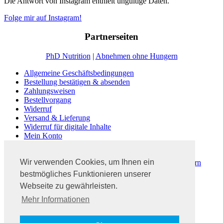
Die Antwort von Instagram enthielt ungültige Daten.
Folge mir auf Instagram!
Partnerseiten
PhD Nutrition
|
Abnehmen ohne Hungern
Allgemeine Geschäftsbedingungen
Bestellung bestätigen & absenden
Zahlungsweisen
Bestellvorgang
Widerruf
Versand & Lieferung
Widerruf für digitale Inhalte
Mein Konto
Kasse
Warenkorb
Wir verwenden Cookies, um Ihnen ein
Dein #3PhasenProgramm | Abnehmen ohne zu Hungern
Fitness Blog Ratgeber
bestmögliches Funktionieren unserer
Abnehmen ohne zu hungern
Webseite zu gewährleisten.
Kontakt
Mehr Informationen
Impressum
Datenschutz