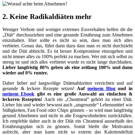
2. Keine Radikaldiäten mehr
Weniger Verbote und weniger extremes Essverhalten helfen dir die
„Diät“ durchzuziehen und eine gesunde Ernährung zum Abnehmen
einzuhalten. Hier sollte es nicht so sein, dass man sich alles
verbietet. Genau das, führt dann dazu dass man es nicht durchzieht
und die Diät abbricht. Es ist besser Kompromisse einzugehen und
nicht immer alles zu 100% perfekt zu machen. Wer mit sich selbst zu
streng ist und sich alles verbietet wurde es nicht lange durchhalten.
Lieber langfristig 80% geben als eine zeitlang 100% und dann
wieder auf 0% runter.
Daher lieber auf langweilige Diätmahlzeiten verzichten und auf
gesunde & leckere Rezepte setzen!
Auf
meinem Blog
und in
meinem Ebook
gibt es eine große Auswahl an einfachen &
leckeren Rezepten!
Auch ein „Cheatmeal“ gehört zu einer Diät.
Lieber hin und wieder bewusst auch „ungesunde“ Lebensmittel wie
Süßigkeiten, Fast Food oder Chips gönnen – so wird man langfristig
gesund Abnehmen und nicht in alte Essgewohnheiten zurückfallen.
Ich empfehle daher auch in der Diät ein Cheatmeal ausserhalb des
Ernährungsplan sich zu gönnen. Somit bleibt die Motivation
aufrecht, aber man kann nicht so extrem das Kaloriendefizit