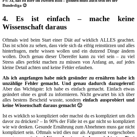
PS: Ja, das ist Bier im zweiten Bild – gönnen muss auch sein bei der
Bundesliga 😉
4. Es ist einfach – mache keine
Wissenschaft daraus
Oftmals wird beim Start einer Diät auf wirklich ALLES geachtet.
Das ist schön zu sehen, dass viele sich da eifrig reinstürzen und alles
hinterfragen, mehr wissen wollen und ein dutzend Dinge ändern
wollen. Doch genau dieser Übereifer kann zu viel sein – zu viel
Stress alles perfekt machen zu müssen von Anfang an, auf jedes
kleine Detail achten und keine Fehler erlauben.
Als ich angefangen habe mich gesünder zu ernähren habe ich
unzählige Fehler gemacht. Und genau dadurch dazugelernt!
Aber das Wichtigste: Ich habe es einfach gemacht. Einfach etwas
geändert ohne es groß zu informieren. Nicht gewartet bis ich über
alles bestens Bescheid wusste, sondern
einfach ausprobiert und
keine Wissenschaft daraus gemacht 🙂
Ist es wirklich so kompliziert oder machst du es kompliziert um dich
davor zu drücken? – In 90% der Fälle ist es gar nicht so kompliziert
wie wir denken. Gesunde Ernährung zum Abnehmen muss gar nicht
kompliziert sein. Oftmals wird dies nur als Argument vorgeschoben