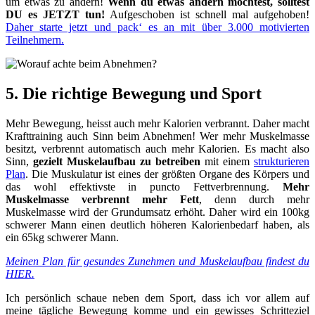
um etwas zu ändern!
Wenn du etwas ändern möchtest, solltest
DU es JETZT tun!
Aufgeschoben ist schnell mal aufgehoben!
Daher starte jetzt und pack‘ es an mit über 3.000 motivierten
Teilnehmern.
5. Die richtige Bewegung und Sport
Mehr Bewegung, heisst auch mehr Kalorien verbrannt. Daher macht
Krafttraining auch Sinn beim Abnehmen! Wer mehr Muskelmasse
besitzt, verbrennt automatisch auch mehr Kalorien. Es macht also
Sinn,
gezielt Muskelaufbau zu betreiben
mit einem
strukturieren
Plan
. Die Muskulatur ist eines der größten Organe des Körpers und
das wohl effektivste in puncto Fettverbrennung.
Mehr
Muskelmasse verbrennt mehr Fett
, denn durch mehr
Muskelmasse wird der Grundumsatz erhöht. Daher wird ein 100kg
schwerer Mann einen deutlich höheren Kalorienbedarf haben, als
ein 65kg schwerer Mann.
Meinen Plan für gesundes Zunehmen und Muskelaufbau findest du
HIER.
Ich persönlich schaue neben dem Sport, dass ich vor allem auf
meine tägliche Bewegung komme und ein gewisses Schritteziel