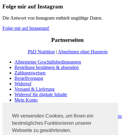
Folge mir auf Instagram
Die Antwort von Instagram enthielt ungültige Daten.
Folge mir auf Instagram!
Partnerseiten
PhD Nutrition
|
Abnehmen ohne Hungern
Allgemeine Geschäftsbedingungen
Bestellung bestätigen & absenden
Zahlungsweisen
Bestellvorgang
Widerruf
Versand & Lieferung
Widerruf für digitale Inhalte
Mein Konto
Kasse
Warenkorb
Wir verwenden Cookies, um Ihnen ein
Dein #3PhasenProgramm | Abnehmen ohne zu Hungern
Fitness Blog Ratgeber
bestmögliches Funktionieren unserer
Abnehmen ohne zu hungern
Webseite zu gewährleisten.