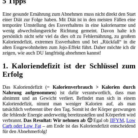
5 Tipps
Eine gesunde Ernährung zum Abnehmen muss nicht direkt den Start
einer Diät zur Folge haben. Mit Diät ist in den meisten Fällen eine
temporäre Umstellung des Essverhaltens in eine kalorienarme und
wenig abwechslungsreiche Richtung gemeint. Davon halte ich
persönlich nicht sehr viel da dies oft zu Fehlernährung, zu großem
Kaloriendefizit, extremen Essverhalten und bei „Rückfall“ in die
alten Essgewohnheiten zum Jojo-Effekt führt. Daher möchte ich dir
zeigen, wie auch DU langfristig abnehmen kannst!
1. Kaloriendefizit ist der Schlüssel zum
Erfolg
Das Kaloriendefizit (=
Kalorienverbrauch > Kalorien durch
Nahrung aufgenommen
) ist dafür verantwortlich, dass man
abnimmt und an Gewicht verliert. Befindet man sich in einem
Kaloriendefizit, nimmt man weniger Kalorien auf, als man
tatsächlich verbrennt über den Tag. Somit ist der Körper gezwungen
die fehlende Energie anderweitig bereitzustellen und Körperfett wird
verbrannt.
Das Resultat: Wir nehmen ab 🙂
Egal ob
IIFYM
,
Low
Carb oder Low Fat
– am Ende ist das Kaloriendefizit entscheidend
für den Abnehmerfolg!