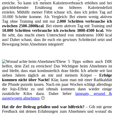
erreiche. So kann ich meinen Kalorienverbrauch erhöhen und bei
gleichbleibender Ernährung ein höheres Kaloriendefizit
erzielen. Mithilfe meiner Fitbit schaue ich, dass ich jeden Tag auf
10.000 Schritte komme. Als Vergleich: Bei einem wenig aktiven
Tag ohne Training und mit nur
2.000 Schritten verbrauche ich
zwischen 2500-2800kcal
. Bei einem aktiven Tag mit Training und
10.000 Schritten verbrauche ich zwischen 3800-4500 kcal.
Wie
ihr seht, das macht einen Unterschied von mindestens 1000 kcal
aus! Daher schaut, dass ihr euch ein gewisses Schritteziel setzt und
Bewegung beim Abnehmen integriert!
Diese 5 Tipps sollten auch DIR
helfen, dein Ziel zu erreichen! Das Wichtigste beim Abnehmen ist
und bleibt, dass man kontinuierlich dran bleibt. Ich arbeite seit fast
sieben Jahren täglich an mir und meinem Körper –
Erfolge
kommen nicht über Nacht!
Klar, kann man mit einer Radikaldiät
die Pfunde purzeln lassen. Nach ein paar Wochen schlägt allerdings
der Jojo-Effekt zu und oftmals kommen dann wieder einige
zusätzliche Kilos dazu. Daher lieber
langsam, gesund &
ausgewogen abnehmen
🙂
Hat dir der Beitrag gefallen und war hilfreich?
– Gib mir gerne
Feedback mit deinen Erfahrungen zum Abnehmen und worauf du