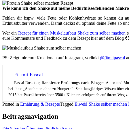
Wie kann ich den Shake auf meine Bedürfnisse/fehlenden Makro
Fehlen dir bspw. viele Fette oder Kohlenhydrate so kannst du 
Erdnussbutter verwenden. Damit deckst du optimal deine Fette ab und
Wer ein
Rezept für einen Muskelaufbau Shake zum selber machen
s
eure Kommentare und Feedback zu dem Rezept hier auf dem Blog 
PS: Zeigt mir eure Kreationen auf Instagram, verlinkt
@fitmitpascal
au
Fit mit Pascal
Pascal Rostetter, lizensierter Ernährungscoach, Blogger, Autor und M
bei ihm: „Abnehmen ohne zu Hungern“. Sein langjähriges Wissen über ei
2015 hat Pascal bereits über 3500+ Klienten erfolgreich auf ihrem Weg z
Posted in
Ernährung & Rezepte
Tagged
Eiweiß Shake selber machen 
Beitragsnavigation
Die 5 besten Übungen für dicke Arme