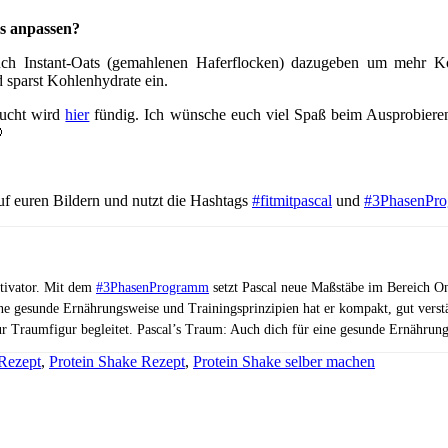
s anpassen?
auch Instant-Oats (gemahlenen Haferflocken) dazugeben um mehr 
 sparst Kohlenhydrate ein.
ucht wird
hier
fündig. Ich wünsche euch viel Spaß beim Ausprobiere

f euren Bildern und nutzt die Hashtags
#fitmitpascal
und
#3PhasenPr
otivator. Mit dem
#3PhasenProgramm
setzt Pascal neue Maßstäbe im Bereich On
ne gesunde Ernährungsweise und Trainingsprinzipien hat er kompakt, gut vers
ur Traumfigur begleitet. Pascal’s Traum: Auch dich für eine gesunde Ernährung
Rezept
,
Protein Shake Rezept
,
Protein Shake selber machen