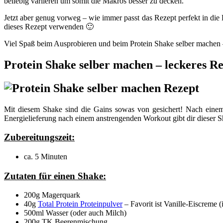
beliebig variieren um somit die Makros besser zu decken.
Jetzt aber genug vorweg – wie immer passt das Rezept perfekt in di
dieses Rezept verwenden 🙂
Viel Spaß beim Ausprobieren und beim Protein Shake selber machen 
Protein Shake selber machen – leckeres Rez
Mit diesem Shake sind die Gains sowas von gesichert! Nach einem
Energielieferung nach einem anstrengenden Workout gibt dir dieser Sh
Zubereitungszeit:
ca. 5 Minuten
Zutaten für einen Shake:
200g Magerquark
40g
Total Protein Proteinpulver
– Favorit ist Vanille-Eiscreme 
500ml Wasser (oder auch Milch)
200g TK Beerenmischung