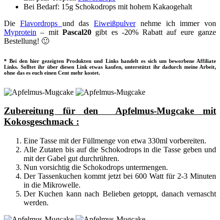
Bei Bedarf: 15g Schokodrops mit hohem Kakaogehalt
Die
Flavordrops
und das
Eiweißpulver
nehme ich immer von
Myprotein
– mit
Pascal20
gibt es -20% Rabatt auf eure ganze
Bestellung! 🙂
* Bei den hier gezeigten Produkten und Links handelt es sich um beworbene Affiliate
Links. Solltet ihr über diesen Link etwas kaufen, unterstützt ihr dadurch meine Arbeit,
ohne das es euch einen Cent mehr kostet.
Zubereitung für den Apfelmus-Mugcake mit
Kokosgeschmack :
Eine Tasse mit der Füllmenge von etwa 330ml vorbereiten.
Alle Zutaten bis auf die Schokodrops in die Tasse geben und
mit der Gabel gut durchrühren.
Nun vorsichtig die Schokodrops untermengen.
Der Tassenkuchen kommt jetzt bei 600 Watt für 2-3 Minuten
in die Mikrowelle.
Der Kuchen kann nach Belieben getoppt, danach vernascht
werden.