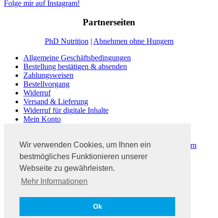
Folge mir auf Instagram!
Partnerseiten
PhD Nutrition
|
Abnehmen ohne Hungern
Allgemeine Geschäftsbedingungen
Bestellung bestätigen & absenden
Zahlungsweisen
Bestellvorgang
Widerruf
Versand & Lieferung
Widerruf für digitale Inhalte
Mein Konto
Kasse
Warenkorb
Wir verwenden Cookies, um Ihnen ein
Dein #3PhasenProgramm | Abnehmen ohne zu Hungern
Fitness Blog Ratgeber
bestmögliches Funktionieren unserer
Abnehmen ohne zu hungern
Webseite zu gewährleisten.
Kontakt
Mehr Informationen
Impressum
Datenschutz
AGB
Ok