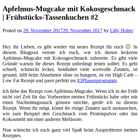
Apfelmus-Mugcake mit Kokosgeschmack
| Frühstücks-Tassenkuchen #2
Posted on
29. November 2017
29. November 2017
by
Lilly Huber
Hey ihr Lieben, es gibt wieder ein neues Rezept für euch 🙂 In
diesem Blogpost verrate ich euch, wie ich diesen leckeren
Apfelmus-Mugcake mit Kokosgeschmack zubereite. Es gibt viele
Gründe warum ihr dieses Rezept unbedingt testen solltet: Es geht
schnell, schmeckt lecker, beinhaltet viele wertvolle Zutaten, ist
gesund, hilft beim Abnehmen ohne zu hungern, ist ein High Carb –
Low Fat Rezept und passt perfekt ins
#3Phasenprogramm
.
Ich liebe das Rezept vom Apfelmus-Mugcake. Wenn ich in der Früh
nicht viel Zeit für das Vorbereiten meines Frühstücks habe oder mir
einen Nachmittagssnack gönnen möchte, greife ich zu diesem
Rezept. Wenn ihr mögt, könnt ihr einige Zutaten auch austauschen,
wie zum Beispiel den Geschmack vom Proteinpulver oder das
Kokosmehl mit einer anderen Mehlsorte.
Nun wünsche ich euch ganz viel Spaß beim Ausprobieren meines
Rezeptes.