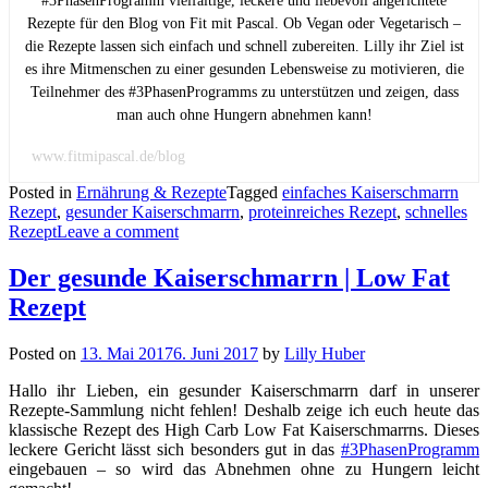
#3PhasenProgramm vielfältige, leckere und liebevoll angerichtete
Rezepte für den Blog von Fit mit Pascal. Ob Vegan oder Vegetarisch –
die Rezepte lassen sich einfach und schnell zubereiten. Lilly ihr Ziel ist
es ihre Mitmenschen zu einer gesunden Lebensweise zu motivieren, die
Teilnehmer des #3PhasenProgramms zu unterstützen und zeigen, dass
man auch ohne Hungern abnehmen kann!
www.fitmipascal.de/blog
Posted in
Ernährung & Rezepte
Tagged
einfaches Kaiserschmarrn
Rezept
,
gesunder Kaiserschmarrn
,
proteinreiches Rezept
,
schnelles
Rezept
Leave a comment
Der gesunde Kaiserschmarrn | Low Fat
Rezept
Posted on
13. Mai 2017
6. Juni 2017
by
Lilly Huber
Hallo ihr Lieben, ein gesunder Kaiserschmarrn darf in unserer
Rezepte-Sammlung nicht fehlen! Deshalb zeige ich euch heute das
klassische Rezept des High Carb Low Fat Kaiserschmarrns. Dieses
leckere Gericht lässt sich besonders gut in das
#3PhasenProgramm
eingebauen – so wird das Abnehmen ohne zu Hungern leicht