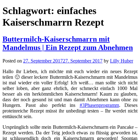
Schlagwort:
einfaches
Kaiserschmarrn Rezept
Buttermilch-Kaiserschmarrn mit
Mandelmus | Ein Rezept zum Abnehmen
Posted on
27. September 2017
27. September 2017
by
Lilly Huber
Hallo ihr Lieben, ich möchte mit euch wieder ein neues Rezept
teilen 🙂 dieser leckere Buttermilch-Kaiserschmarrn mit Mandelmus
ist mal wieder ein voller Erfolg! Ich weiß… man sollte sich nicht
selber loben, aber ganz ehrlich, der schmeckt einfach 1000 Mal
besser als ein herkömmlichen Kaiserschmarrn! Kaum zu glauben,
dass der noch gesund ist und man damit Abnehmen kann ohne zu
Hungern. Passt also perfekt ins
#3Phasenprogramm
. Dieses
proteinreiche Rezept müsst ihr unbedingt testen – Ihr werdet nicht
enttäuscht sein.
Ursprünglich sollte mein Buttermilch-Kaiserschmarrn ein Pancake –
Rezept werden. Da der Teig jedoch etwas zu flüssig geworden ist,
ist schlussendlich doch ein Kaiserschmarrn geworden! Spontan