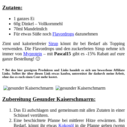
Zutaten:
1 ganzes Ei
60g Dinkel – Vollkornmehl
70ml Mandelmilch
Für etwas Süße noch
Flavordrops
dazunehmen
Zimt und kalorienfreier
Sirup
könnt ihr bei Bedarf als Topping
verwenden. Die Flavordrops und den zuckerfreien Sirup nehme ich
immer von
Myprotein
– mit
Pascal15
gibt es -15% Rabatt auf eure
ganze Bestellung! 🙂
* Bei den hier gezeigten Produkten und Links handelt es sich um beworbene Affiliate
Links. Solltet ihr über diesen Link etwas kaufen, unterstützt ihr dadurch meine Arbeit,
ohne das es euch einen Cent mehr kostet.
Zubereitung Gesunder Kaiserschmarrn:
Das Ei aufschlagen und gemeinsam mit allen Zutaten in einer
Schüssel verrühren.
Eine beschichtete Pfanne bei mittlerer Hitze erwärmen. Bei
Bedarf, könnt ihr etwas
Kokosöl
in die Pfanne geben (wenn