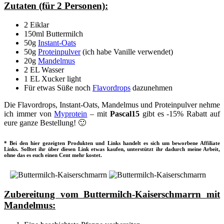
Zutaten (für 2 Personen):
2 Eiklar
150ml Buttermilch
50g
Instant-Oats
50g
Proteinpulver
(ich habe Vanille verwendet)
20g
Mandelmus
2 EL Wasser
1 EL Xucker light
Für etwas Süße noch
Flavordrops
dazunehmen
Die Flavordrops, Instant-Oats, Mandelmus und Proteinpulver nehme
ich immer von
Myprotein
– mit
Pascal15
gibt es -15% Rabatt auf
eure ganze Bestellung! 🙂
* Bei den hier gezeigten Produkten und Links handelt es sich um beworbene Affiliate
Links. Solltet ihr über diesen Link etwas kaufen, unterstützt ihr dadurch meine Arbeit,
ohne das es euch einen Cent mehr kostet.
Zubereitung vom Buttermilch-Kaiserschmarrn mit
Mandelmus: