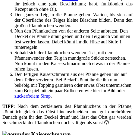
ihr jedoch eine gute Beschichtung habt, funktioniert das
Rezept auch ohne Öl).
Den ganzen Teig in die Pfanne geben. Warten, bis sich auf
der Oberfläche des Teiges kleine Bläschen bilden. Dann den
großen Pfannkuchen wenden.
Nun den Pfannkuchen von der
anderen Seite anbraten. Den
Deckel der Pfanne drauf geben und den Teig auch von innen
fest werden lassen. Dabei könnt ihr die Hitze auf Stufe 1
runterregeln.
Sobald sich der Pfannkuchen wenden lässt, mit dem
Pfannenwender den Teig in mundgroße Stücke zerstechen.
Nun könnt ihr den Kaiserschmarrn noch etwas in der Pfanne
ruhen lassen.
Den fertigen Kaiserschmarrn aus der Pfanne geben und auf
dem Teller servieren. Bei Bedarf könnt ihr die ihn nun
beliebig mit Topping garnieren oder etwas Obst untermischen,
zum Beispiel mit ein paar Erdbeeren wie hier im Bild oder
zuckerfreiem Sirup
.
TIPP
: Nach dem zerkleinern des Pfannkuchens in der Pfanne,
könnt ich gleich das Obst hineinschneiden und gut durchrühren.
Danach geht ihr den Deckel drauf und lässt das Obst gar werden!
So schmeckt der Pfannkuchen noch saftiger als sonst 🙂