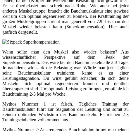
haben, da dein Körper die wiederholte Belastung nicht gewohnt ist.
Er ist überbelastet und schreit nach Ruhe. Wie auch bei jeder
anderen Muskelgruppe, braucht die Bauchmuskulatur eine gewisse
Zeit um sich optimal regenerieren zu können. Bei Krafttraining der
großen Muskelgruppen spricht man generell von 72h bis man den
Muskel wieder belasten kann (Superkompensation). Hier auch
grafisch dargestellt.
Wann sollte man den Muskel also wieder belasten? Aus
wissenschaftlicher Perspektive auf dem „Peak der
Superkompensation. Das wäre bei den Bauchmuskeln alle 2-3 Tage.
Je nachdem, wie stark die Belastung war. Würde man jetzt täglich
seine Bauchmuskulatur trainieren, käme es zu einer
Leistungsstagnation. Du wirst gefühlt schächer, da sich deine
Muskeln nich optimal regenerieren können und deutlich
überstrapaziert sind. Um optimale Leistung zu bringen, empfehle ich
Bauchtraining 2-3 Mal pro Woche.
Mythos Nummer 1 ist falsch. Tägliches Training der
Bauchmuskulatur führt zur Stagnation der Leistung und somit zu
keinem optimalen Wachstum der Bauchmuskeln. Es reichen 2-3
Trainingseinheiten vollkommen aus.
Mythos Nummer 2: Anstrengendes Bauchtraining bringt mir meinen