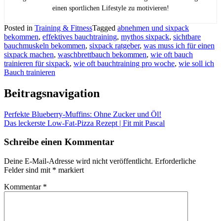
einen sportlichen Lifestyle zu motivieren!
Posted in
Training & Fitness
Tagged
abnehmen und sixpack
bekommen
,
effektives bauchtraining
,
mythos sixpack
,
sichtbare
bauchmuskeln bekommen
,
sixpack ratgeber
,
was muss ich für einen
sixpack machen
,
waschbrettbauch bekommen
,
wie oft bauch
trainieren für sixpack
,
wie oft bauchtraining pro woche
,
wie soll ich
Bauch trainieren
Beitragsnavigation
Perfekte Blueberry-Muffins: Ohne Zucker und Öl!
Das leckerste Low-Fat-Pizza Rezept | Fit mit Pascal
Schreibe einen Kommentar
Deine E-Mail-Adresse wird nicht veröffentlicht.
Erforderliche
Felder sind mit
*
markiert
Kommentar
*