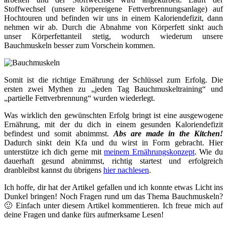
Stoffwechsel (unsere körpereigene Fettverbrennungsanlage) auf
Hochtouren und befinden wir uns in einem Kaloriendefizit, dann
nehmen wir ab. Durch die Abnahme von Körperfett sinkt auch
unser Körperfettanteil stetig, wodurch wiederum unsere
Bauchmuskeln besser zum Vorschein kommen.
Somit ist die richtige Ernährung der Schlüssel zum Erfolg. Die
ersten zwei Mythen zu „jeden Tag Bauchmuskeltraining“ und
„partielle Fettverbrennung“ wurden wiederlegt.
Was wirklich den gewünschten Erfolg bringt ist eine ausgewogene
Ernährung, mit der du dich in einem gesunden Kaloriendefizit
befindest und somit abnimmst.
Abs are made in the Kitchen!
Dadurch sinkt dein Kfa und du wirst in Form gebracht. Hier
unterstütze ich dich gerne mit
meinem Ernährungskonzept
. Wie du
dauerhaft gesund abnimmst, richtig startest und erfolgreich
dranbleibst kannst du übrigens
hier nachlesen
.
Ich hoffe, dir hat der Artikel gefallen und ich konnte etwas Licht ins
Dunkel bringen! Noch Fragen rund um das Thema Bauchmuskeln?
🙂 Einfach unter diesem Artikel kommentieren. Ich freue mich auf
deine Fragen und danke fürs aufmerksame Lesen!