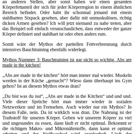
an anderen Stellen, aber sonst haben wir einen gesamten
Körperfettanteil der sich für jeder Körperregion in einem ähnlichen
Bereich befindet. Oder habt ihr schonmal jemand mit einem
stahlharten Sixpack gesehen, aber dafür mit unmuskulösen, richtig
dicken Armen gesehen? Ich will jetzt niemand zu nahe treten, aber
das Beispiel soll einfach veranschaulichen, dass entweder der ganze
Körper definiert und stahlhart ist oder eben anders rum.
Somit wäre der Mythos der partiellen Fettverbrennung durch
intensives Bauchtraining ebenfalls widerlegt.
Mythos Nummer 3: Bauchtraining ist gar nicht so wichtig. Abs are
made in the kitchen!
„Abs are made in the kitchen“ hört man immer mal wieder. Muskeln
werden in der Küche „gemacht“? Wieso dann überhaupt ins Gym
gehen? Ist an diesem Mythos etwas dran?
„Du bist was du isst“, „Abs are made in the Kitchen“ und und und.
Viele dieser Sprüche hört man immer wieder in sozialen
Netzwerken und im Fernsehen. Auch wieder nur ein Mythos? In
diesem Falle, nein. Da ist wirklich was dran. Die Nahrung ist der
Traibstoff für unseren Körper. Geben wir unserem Köprer zu viel
und ungesundes zu essen, dann läuft er nicht optimal. Bekommt er
die richtigen Makro- und Mikronährstoffe, dann kann er optimal
arbeiten und der Stoffwechsel wird angekurbelt. Läuft der