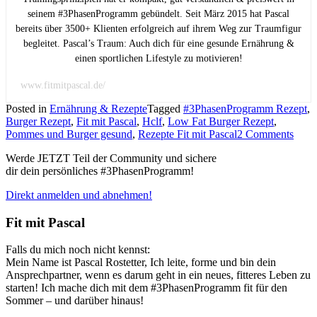
seinem #3PhasenProgramm gebündelt. Seit März 2015 hat Pascal
bereits über 3500+ Klienten erfolgreich auf ihrem Weg zur Traumfigur
begleitet. Pascal’s Traum: Auch dich für eine gesunde Ernährung &
einen sportlichen Lifestyle zu motivieren!
www.fitmitpascal.de/
Posted in
Ernährung & Rezepte
Tagged
#3PhasenProgramm Rezept
,
Burger Rezept
,
Fit mit Pascal
,
Hclf
,
Low Fat Burger Rezept
,
Pommes und Burger gesund
,
Rezepte Fit mit Pascal
2 Comments
Werde JETZT Teil der Community und sichere
dir dein persönliches #3PhasenProgramm!
Direkt anmelden und abnehmen!
Fit mit Pascal
Falls du mich noch nicht kennst:
Mein Name ist Pascal Rostetter, Ich leite, forme und bin dein
Ansprechpartner, wenn es darum geht in ein neues, fitteres Leben zu
starten! Ich mache dich mit dem #3PhasenProgramm fit für den
Sommer – und darüber hinaus!