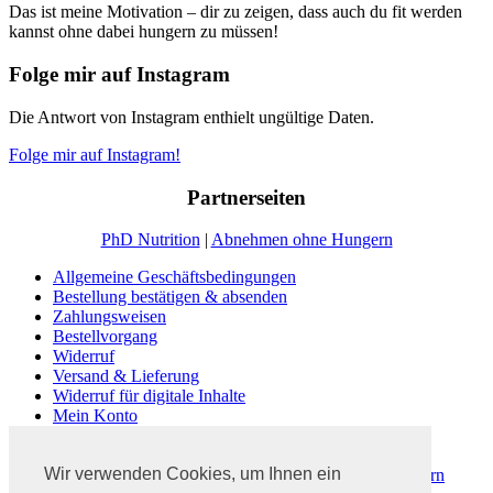
Das ist meine Motivation – dir zu zeigen, dass auch du fit werden
kannst ohne dabei hungern zu müssen!
Folge mir auf Instagram
Die Antwort von Instagram enthielt ungültige Daten.
Folge mir auf Instagram!
Partnerseiten
PhD Nutrition
|
Abnehmen ohne Hungern
Allgemeine Geschäftsbedingungen
Bestellung bestätigen & absenden
Zahlungsweisen
Bestellvorgang
Widerruf
Versand & Lieferung
Widerruf für digitale Inhalte
Mein Konto
Kasse
Warenkorb
Wir verwenden Cookies, um Ihnen ein
Dein #3PhasenProgramm | Abnehmen ohne zu Hungern