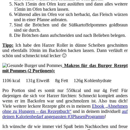
Nach 15min den Ofen kurz auslüften und dann alles weitere
15min im Ofen backen lassen.
Während alles im Ofen vor sich herbackt, das Fleisch würzen
und in einer Pfanne anbraten.
Sind die Brötchen und die Süßkartoffelpommes goldbraun
sind sie durch.
Die Brötchen dann aufschneiden und nach Belieben belegen.
Tipp
:
Ich habe den Harzer Roller in dünne Scheiben geschnitten
und ebenfalls 10min im Backofen backen lassen. Dann verläuft er
schön und schmeckt total lecker 🙂
Makros für das Burger Rezept
mit Pommes (2 Portionen):
1106 kcal 131g Eiweiß 8g Fett 126g Kohlenhydrate
Pro Portion sind es somit nur 550kcal und nur 4g Fett! Für
diejenigen die sich vor Harzer fürchten: Schmeckt komplett anders
wenn er im Backofen war und geschmolzen ist. Also trau dich!
Viele weitere leckere Rezepte gibt es in meinem
Ebook „Abnehmen
ohne zu Hungern – das Rezeptbuch“
und in deinem individuell
auf
deinen Kalorienbedarf angepassten #3PhasenProgramm
!
Ich wünsche dir wie immer viel Spaß beim Nachkochen und freue