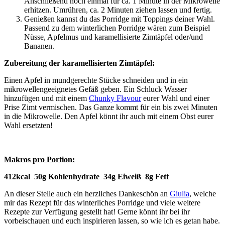
Anschließend noch einmal für ca. 1 Minute in der Mikrowelle
erhitzen. Umrühren, ca. 2 Minuten ziehen lassen und fertig.
Genießen kannst du das Porridge mit Toppings deiner Wahl.
Passend zu dem winterlichen Porridge wären zum Beispiel
Nüsse, Apfelmus und karamellisierte Zimtäpfel oder/und
Bananen.
Zubereitung der karamellisierten Zimtäpfel:
Einen Apfel in mundgerechte Stücke schneiden und in ein
mikrowellengeeignetes Gefäß geben. Ein Schluck Wasser
hinzufügen und mit einem
Chunky Flavour
eurer Wahl und einer
Prise Zimt vermischen. Das Ganze kommt für ein bis zwei Minuten
in die Mikrowelle. Den Apfel könnt ihr auch mit einem Obst eurer
Wahl ersetzten!
Makros pro Portion:
412kcal 50g Kohlenhydrate 34g Eiweiß 8g Fett
An dieser Stelle auch ein herzliches Dankeschön an
Giulia
, welche
mir das Rezept für das winterliches Porridge und viele weitere
Rezepte zur Verfügung gestellt hat! Gerne könnt ihr bei ihr
vorbeischauen und euch inspirieren lassen, so wie ich es getan habe.