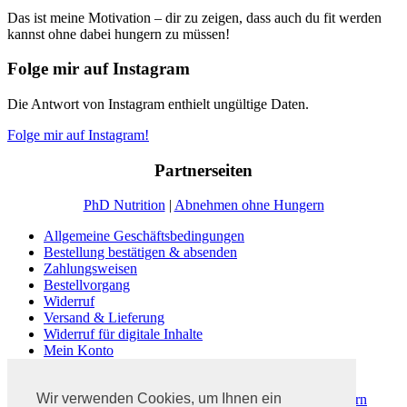
Das ist meine Motivation – dir zu zeigen, dass auch du fit werden
kannst ohne dabei hungern zu müssen!
Folge mir auf Instagram
Die Antwort von Instagram enthielt ungültige Daten.
Folge mir auf Instagram!
Partnerseiten
PhD Nutrition
|
Abnehmen ohne Hungern
Allgemeine Geschäftsbedingungen
Bestellung bestätigen & absenden
Zahlungsweisen
Bestellvorgang
Widerruf
Versand & Lieferung
Widerruf für digitale Inhalte
Mein Konto
Kasse
Warenkorb
Wir verwenden Cookies, um Ihnen ein
Dein #3PhasenProgramm | Abnehmen ohne zu Hungern