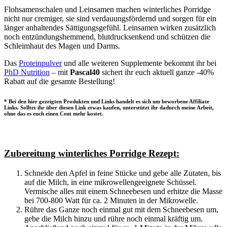
Flohsamenschalen und Leinsamen machen winterliches Porridge
nicht nur cremiger, sie sind verdauungsfördernd und sorgen für ein
länger anhaltendes Sättigungsgefühl. Leinsamen wirken zusätzlich
noch entzündungshemmend, blutdrucksenkend und schützen die
Schleimhaut des Magen und Darms.
Das
Proteinpulver
und alle weiteren Supplemente bekommt ihr bei
PhD Nutrition
– mit
Pascal40
sichert ihr euch aktuell ganze -40%
Rabatt auf die gesamte Bestellung!
* Bei den hier gezeigten Produkten und Links handelt es sich um beworbene Affiliate
Links. Solltet ihr über diesen Link etwas kaufen, unterstützt ihr dadurch meine Arbeit,
ohne das es euch einen Cent mehr kostet.
Zubereitung winterliches Porridge Rezept:
Schneide den Apfel in feine Stücke und gebe alle Zutaten, bis
auf die Milch, in eine mikrowellengeeignete Schüssel.
Vermische alles mit einem Schneebesen und erhitze die Masse
bei 700-800 Watt für ca. 2 Minuten in der Mikrowelle.
Rühre das Ganze noch einmal gut mit dem Schneebesen um,
gebe die Milch hinzu und rühre noch einmal kräftig um.