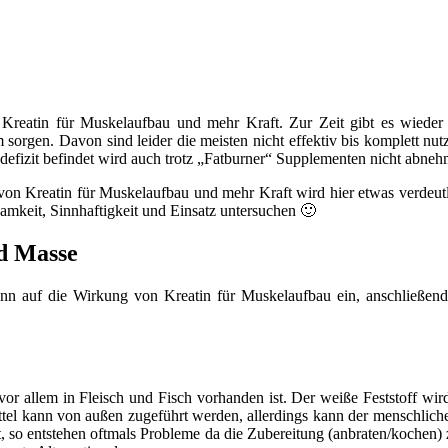
n Kreatin für Muskelaufbau und mehr Kraft. Zur Zeit gibt es wiede
orgen. Davon sind leider die meisten nicht effektiv bis komplett nutz
ndefizit befindet wird auch trotz „Fatburner“ Supplementen nicht abne
on Kreatin für Muskelaufbau und mehr Kraft wird hier etwas verdeutlic
mkeit, Sinnhaftigkeit und Einsatz untersuchen 🙂
d Masse
dann auf die Wirkung von Kreatin für Muskelaufbau ein, anschließ
vor allem in Fleisch und Fisch vorhanden ist. Der weiße Feststoff w
tel kann von außen zugeführt werden, allerdings kann der menschliche
, so entstehen oftmals Probleme da die Zubereitung (anbraten/kochen) 