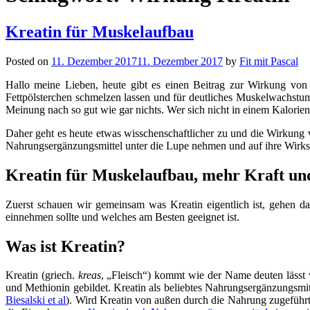
Kreatin für Muskelaufbau
Posted on
11. Dezember 2017
11. Dezember 2017
by
Fit mit Pascal
Hallo meine Lieben, heute gibt es einen Beitrag zur Wirkung vo
Fettpölsterchen schmelzen lassen und für deutliches Muskelwachstum s
Meinung nach so gut wie gar nichts. Wer sich nicht in einem Kalorie
Daher geht es heute etwas wisschenschaftlicher zu und die Wirkung v
Nahrungsergänzungsmittel unter die Lupe nehmen und auf ihre Wirksa
Kreatin für Muskelaufbau, mehr Kraft un
Zuerst schauen wir gemeinsam was Kreatin eigentlich ist, gehen 
einnehmen sollte und welches am Besten geeignet ist.
Was ist Kreatin?
Kreatin (griech.
kreas
, „Fleisch“) kommt wie der Name deuten lässt 
und Methionin gebildet. Kreatin als beliebtes Nahrungsergänzungsmit
Biesalski et al
). Wird Kreatin von außen durch die Nahrung zugeführt