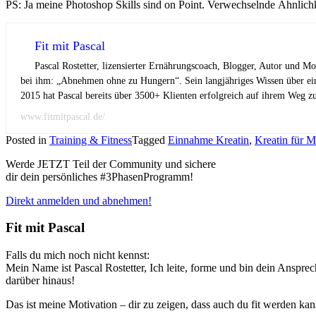
PS: Ja meine Photoshop Skills sind on Point. Verwechselnde Ähnlichk
Fit mit Pascal
Pascal Rostetter, lizensierter Ernährungscoach, Blogger, Autor und M
bei ihm: „Abnehmen ohne zu Hungern“. Sein langjähriges Wissen über ei
2015 hat Pascal bereits über 3500+ Klienten erfolgreich auf ihrem Weg z
www.fitmitpascal.de/
Posted in
Training & Fitness
Tagged
Einnahme Kreatin
,
Kreatin für 
Werde JETZT Teil der Community und sichere
dir dein persönliches #3PhasenProgramm!
Direkt anmelden und abnehmen!
Fit mit Pascal
Falls du mich noch nicht kennst:
Mein Name ist Pascal Rostetter, Ich leite, forme und bin dein Anspr
darüber hinaus!
Das ist meine Motivation – dir zu zeigen, dass auch du fit werden k