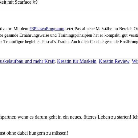
eit mit Scarface 😉
otivator. Mit dem
#3PhasenProgramm
setzt Pascal neue Maßstäbe im Bereich On
ne gesunde Ernährungsweise und Trainingsprinzipien hat er kompakt, gut vers
ur Traumfigur begleitet. Pascal’s Traum: Auch dich für eine gesunde Ernährung
Muskelaufbau und mehr Kraft
,
Kreatin für Muskeln
,
Kreatin Review
,
Wi
echpartner, wenn es darum geht in ein neues, fitteres Leben zu starten
annst ohne dabei hungern zu müssen!