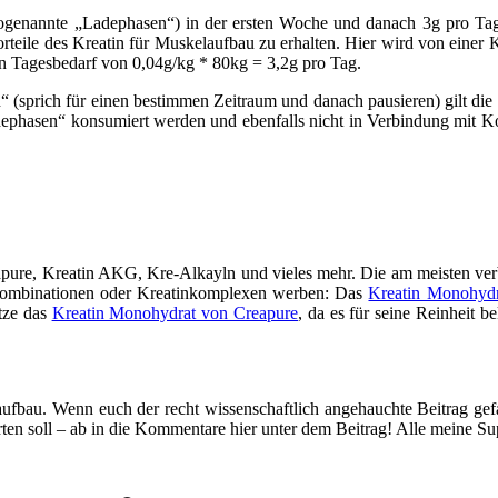
(sogenannte „Ladephasen“) in der ersten Woche und danach 3g pro Tag
 Vorteile des Kreatin für Muskelaufbau zu erhalten. Hier wird von eine
n Tagesbedarf von 0,04g/kg * 80kg = 3,2g pro Tag.
 (sprich für einen bestimmen Zeitraum und danach pausieren) gilt die
phasen“ konsumiert werden und ebenfalls nicht in Verbindung mit Koh
apure, Kreatin AKG, Kre-Alkayln und vieles mehr. Die am meisten ver
nkombinationen oder Kreatinkomplexen werben: Das
Kreatin Monohydr
utze das
Kreatin Monohydrat von Creapure
, da es für seine Reinheit b
fbau. Wenn euch der recht wissenschaftlich angehauchte Beitrag gef
n soll – ab in die Kommentare hier unter dem Beitrag! Alle meine Sup