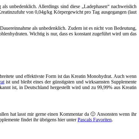
 als unbedenklich. Allerdings sind diese „Ladephasen“ nachweislich
r Kreatinzufuhr von 0,04g/kg Körpergewicht pro Tag ausgegangen (laut
 Dauereinnahme als unbedenklich. Zudem ist es nicht von Bedeutung,
lenhydraten. Wichtig is nur, dass es konstant zugeführt wird um das
breitete und effektivste Form ist das Kreatin Monohydrat. Auch wenn
at
ist und bleibt eines der günstigsten und wirksamsten Supplemente
ekannt ist, in Deutschland hergestellt wird und zu 99,99% aus Kreatin
allen hat lasst mir gerne einen Kommentar da 🙂 Ansonsten wenn ihr
plemente findet ihr übrigens hier unter
Pascals Favoriten
.