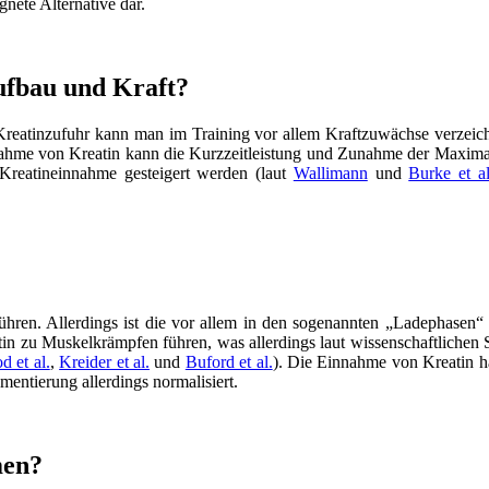
gnete Alternative dar.
ufbau und Kraft?
Kreatinzufuhr kann man im Training vor allem Kraftzuwächse verzeich
nahme von Kreatin kann die Kurzzeitleistung und Zunahme der Maximalkr
Kreatineinnahme gesteigert werden (laut
Wallimann
und
Burke et al
ühren. Allerdings ist die vor allem in den sogenannten „Ladephasen“ 
in zu Muskelkrämpfen führen, was allerdings laut wissenschaftlichen
 et al.
,
Kreider et al.
und
Buford et al.
). Die Einnahme von Kreatin 
entierung allerdings normalisiert.
men?