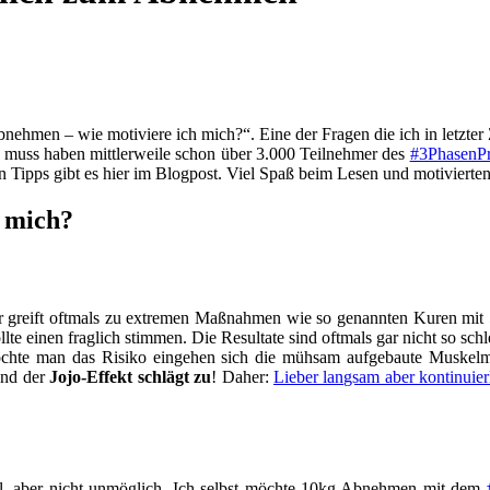
hmen – wie motiviere ich mich?“. Eine der Fragen die ich in letzter 
n muss haben mittlerweile schon über 3.000 Teilnehmer des
#3PhasenP
 Tipps gibt es hier im Blogpost. Viel Spaß beim Lesen und motiviert
 mich?
der greift oftmals zu extremen Maßnahmen wie so genannten Kuren mit
llte einen fraglich stimmen. Die Resultate sind oftmals gar nicht so 
chte man das Risiko eingehen sich die mühsam aufgebaute Muskelma
und der
Jojo-Effekt schlägt zu
! Daher:
Lieber langsam aber kontinuie
l, aber nicht unmöglich. Ich selbst möchte 10kg Abnehmen mit dem