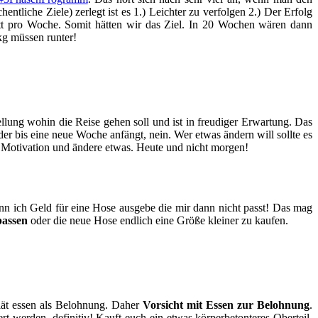
entliche Ziele) zerlegt ist es 1.) Leichter zu verfolgen 2.) Der Erfolg
tt pro Woche. Somit hätten wir das Ziel. In 20 Wochen wären dann
kg müssen runter!
lung wohin die Reise gehen soll und ist in freudiger Erwartung. Das
er bis eine neue Woche anfängt, nein. Wer etwas ändern will sollte es
 Motivation und ändere etwas. Heute und nicht morgen!
 ich Geld für eine Hose ausgebe die mir dann nicht passt! Das mag
passen
oder die neue Hose endlich eine Größe kleiner zu kaufen.
Diät essen als Belohnung. Daher
Vorsicht mit Essen zur Belohnung
.
t werden, definitiv! Kauft euch ein etwas körperbetonteres Oberteil,