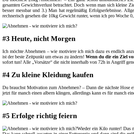
gesamten Gewichtsverlust betrachtet. Doch wenn man sich kleine Zie
besser messbar und 3.) Man hat regelmäßig Erfolgserlebnisse. Al
rechnerisch gesehen die 10kg Gewicht runter, wenn ich pro Woche 0,5
#3 Heute, nicht Morgen
Ich möchte Abnehmen – wie motiviere ich mich dazu es endlich anzup
ist der beste Zeitpunkt um etwas zu ändern!
Wenn du dir ein Ziel v
sofort tun! Alle „Vorsätze“ die nicht innerhalb von 72h in Angriff
#4 Zu kleine Kleidung kaufen
Du brauchst Motivation zum Abnehmen? – Dann die nächste Hose ein
jetzt für manch einen albern klingen, allerdings kann es für manch ei
#5 Erfolge richtig feiern
Wieder ein Kilo runter! Das 
Das kann schnell ausarten in einer Futterorgie und dann sind die mü