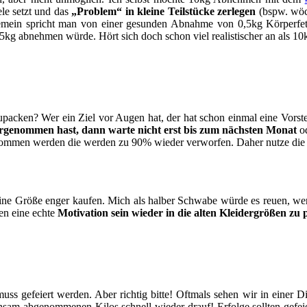
le setzt und das
„Problem“ in kleine Teilstücke zerlegen
(bspw. wöch
lgemein spricht man von einer gesunden Abnahme von 0,5kg Körperfe
kg abnehmen würde. Hört sich doch schon viel realistischer an als 10
acken? Wer ein Ziel vor Augen hat, der hat schon einmal eine Vorstel
orgenommen hast, dann warte nicht erst bis zum nächsten Monat
od
 genommen werden die werden zu 90% wieder verworfen. Daher nutze die
e Größe enger kaufen. Mich als halber Schwabe würde es reuen, wenn
nen eine echte
Motivation sein wieder in die alten Kleidergrößen zu 
muss gefeiert werden. Aber richtig bitte! Oftmals sehen wir in einer 
hsam abgenommenen Kilos schnell wieder drauf! Erfolge sollten gefeier