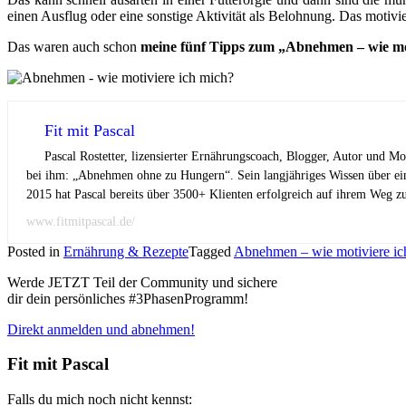
einen Ausflug oder eine sonstige Aktivität als Belohnung. Das motivie
Das waren auch schon
meine fünf Tipps zum „Abnehmen – wie mo
Fit mit Pascal
Pascal Rostetter, lizensierter Ernährungscoach, Blogger, Autor und M
bei ihm: „Abnehmen ohne zu Hungern“. Sein langjähriges Wissen über ei
2015 hat Pascal bereits über 3500+ Klienten erfolgreich auf ihrem Weg z
www.fitmitpascal.de/
Posted in
Ernährung & Rezepte
Tagged
Abnehmen – wie motiviere ic
Werde JETZT Teil der Community und sichere
dir dein persönliches #3PhasenProgramm!
Direkt anmelden und abnehmen!
Fit mit Pascal
Falls du mich noch nicht kennst: