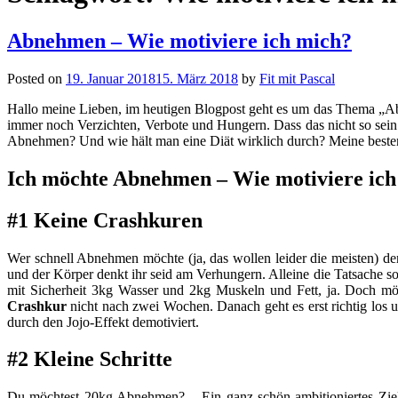
Abnehmen – Wie motiviere ich mich?
Posted on
19. Januar 2018
15. März 2018
by
Fit mit Pascal
Hallo meine Lieben, im heutigen Blogpost geht es um das Thema „Abne
immer noch Verzichten, Verbote und Hungern. Dass das nicht so sei
Abnehmen? Und wie hält man eine Diät wirklich durch? Meine besten
Ich möchte Abnehmen – Wie motiviere ich
#1 Keine Crashkuren
Wer schnell Abnehmen möchte (ja, das wollen leider die meisten) 
und der Körper denkt ihr seid am Verhungern. Alleine die Tatsache so
mit Sicherheit 3kg Wasser und 2kg Muskeln und Fett, ja. Doch mö
Crashkur
nicht nach zwei Wochen. Danach geht es erst richtig los 
durch den Jojo-Effekt demotiviert.
#2 Kleine Schritte
Du möchtest 20kg Abnehmen? – Ein ganz schön ambitioniertes Zie