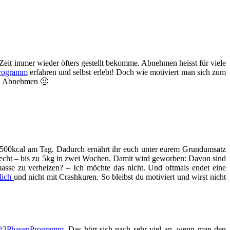
Zeit immer wieder öfters gestellt bekomme. Abnehmen heisst für viele
rogramm
erfahren und selbst erlebt! Doch wie motiviert man sich zum
en Abnehmen 🙂
 500kcal am Tag. Dadurch ernährt ihr euch unter eurem Grundumsatz
schlecht – bis zu 5kg in zwei Wochen. Damit wird geworben: Davon sind
sse zu verheizen? – Ich möchte das nicht. Und oftmals endet eine
rlich
und nicht mit Crashkuren. So bleibst du motiviert und wirst nicht
#3PhasenProgramm
. Das hört sich nach sehr viel an, wenn man den