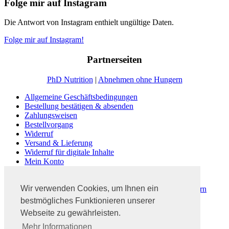
Folge mir auf Instagram
Die Antwort von Instagram enthielt ungültige Daten.
Folge mir auf Instagram!
Partnerseiten
PhD Nutrition
|
Abnehmen ohne Hungern
Allgemeine Geschäftsbedingungen
Bestellung bestätigen & absenden
Zahlungsweisen
Bestellvorgang
Widerruf
Versand & Lieferung
Widerruf für digitale Inhalte
Mein Konto
Kasse
Warenkorb
Wir verwenden Cookies, um Ihnen ein
Dein #3PhasenProgramm | Abnehmen ohne zu Hungern
Fitness Blog Ratgeber
bestmögliches Funktionieren unserer
Abnehmen ohne zu hungern
Webseite zu gewährleisten.
Kontakt
Mehr Informationen