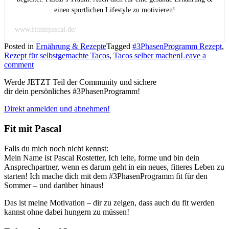
einen sportlichen Lifestyle zu motivieren!
www.fitmitpascal.de/
Posted in
Ernährung & Rezepte
Tagged
#3PhasenProgramm Rezept
,
Rezept für selbstgemachte Tacos
,
Tacos selber machen
Leave a
comment
Werde JETZT Teil der Community und sichere
dir dein persönliches #3PhasenProgramm!
Direkt anmelden und abnehmen!
Fit mit Pascal
Falls du mich noch nicht kennst:
Mein Name ist Pascal Rostetter, Ich leite, forme und bin dein
Ansprechpartner, wenn es darum geht in ein neues, fitteres Leben zu
starten! Ich mache dich mit dem #3PhasenProgramm fit für den
Sommer – und darüber hinaus!
Das ist meine Motivation – dir zu zeigen, dass auch du fit werden
kannst ohne dabei hungern zu müssen!