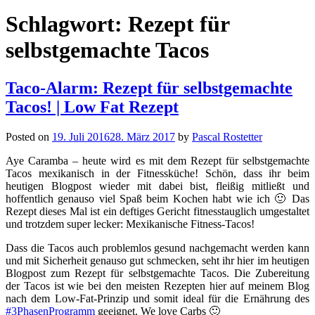
Schlagwort:
Rezept für
selbstgemachte Tacos
Taco-Alarm: Rezept für selbstgemachte
Tacos! | Low Fat Rezept
Posted on
19. Juli 2016
28. März 2017
by
Pascal Rostetter
Aye Caramba – heute wird es mit dem Rezept für selbstgemachte
Tacos mexikanisch in der Fitnessküche! Schön, dass ihr beim
heutigen Blogpost wieder mit dabei bist, fleißig mitließt und
hoffentlich genauso viel Spaß beim Kochen habt wie ich 🙂 Das
Rezept dieses Mal ist ein deftiges Gericht fitnesstauglich umgestaltet
und trotzdem super lecker: Mexikanische Fitness-Tacos!
Dass die Tacos auch problemlos gesund nachgemacht werden kann
und mit Sicherheit genauso gut schmecken, seht ihr hier im heutigen
Blogpost zum Rezept für selbstgemachte Tacos. Die Zubereitung
der Tacos ist wie bei den meisten Rezepten hier auf meinem Blog
nach dem Low-Fat-Prinzip und somit ideal für die Ernährung des
#3PhasenProgramm
geeignet. We love Carbs 🙂