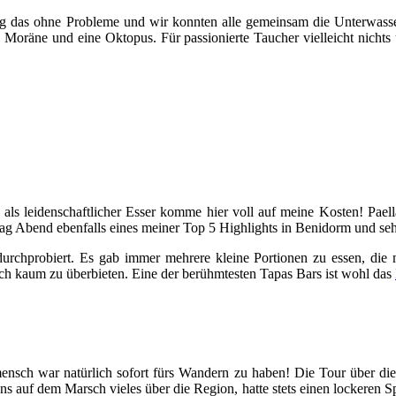
 das ohne Probleme und wir konnten alle gemeinsam die Unterwasser
 Moräne und eine Oktopus. Für passionierte Taucher vielleicht nichts 
h als leidenschaftlicher Esser komme hier voll auf meine Kosten! Pael
tag Abend ebenfalls eines meiner Top 5 Highlights in Benidorm und se
 durchprobiert. Es gab immer mehrere kleine Portionen zu essen, d
h kaum zu überbieten. Eine der berühmtesten Tapas Bars ist wohl das
mensch war natürlich sofort fürs Wandern zu haben! Die Tour über die
uns auf dem Marsch vieles über die Region, hatte stets einen lockeren 