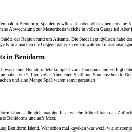
enthalt in Benidorm, Spanien gewünscht haben gibt es heute meine 5 
mene Abwechslung zur Masterthesis welche in vollem Gange ist! Aber 
ädte der Region rund um Alicante. Die Stadt liegt idyllisch nahe der 
tige Klima machen die Gegend daher zu einem wahren Tourismusmagnet 
hts in Benidorm
uch was dabei: Benidorm lebt komplett vom Tourismus und verfügt daher
ppe haben wir 5 Tage voller Abenteuer, Spaß und Sonnenschein in Ben
rachen und eine Menge Spaß waren somit garantiert!
dorm Island – die gleichnamige Insel welche früher Piraten als Zufluch
 Küste Benidorms und aufs Meer.
tung Benidorm Island. Wer schon mal kayaken war weiß, wie anstrenge