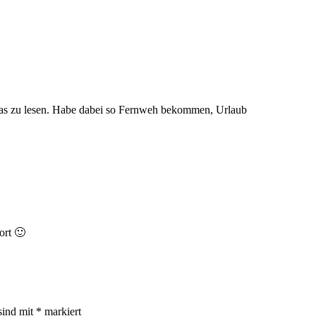
 das zu lesen. Habe dabei so Fernweh bekommen, Urlaub
ort 🙂
sind mit
*
markiert