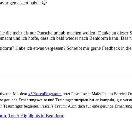
ravur gemeistert haben 🙂
lle die mehr als nur Pauschalurlaub machen wollen! Danke an dieser 
gemacht und ich hoffe, dass ich bald wieder nach Benidorm kann! Das 
Benidorm? Habe ich etwas vergessen? Schreibt mir gerne Feedback in di
otivator. Mit dem
#3PhasenProgramm
setzt Pascal neue Maßstäbe im Bereich On
ne gesunde Ernährungsweise und Trainingsprinzipien hat er kompakt, gut vers
ur Traumfigur begleitet. Pascal’s Traum: Auch dich für eine gesunde Ernährung
orm
,
Top 5 Highlights in Benidorm