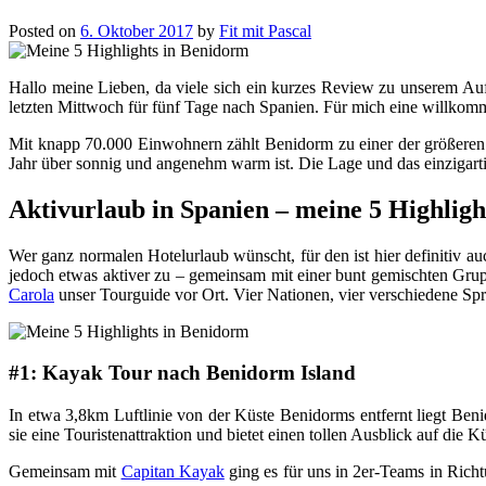
Posted on
6. Oktober 2017
by
Fit mit Pascal
Hallo meine Lieben, da viele sich ein kurzes Review zu unserem Auf
letzten Mittwoch für fünf Tage nach Spanien. Für mich eine willkom
Mit knapp 70.000 Einwohnern zählt Benidorm zu einer der größeren St
Jahr über sonnig und angenehm warm ist. Die Lage und das einzigar
Aktivurlaub in Spanien – meine 5 Highlig
Wer ganz normalen Hotelurlaub wünscht, für den ist hier definitiv a
jedoch etwas aktiver zu – gemeinsam mit einer bunt gemischten Gru
Carola
unser Tourguide vor Ort. Vier Nationen, vier verschiedene Sp
#1: Kayak Tour nach Benidorm Island
In etwa 3,8km Luftlinie von der Küste Benidorms entfernt liegt Beni
sie eine Touristenattraktion und bietet einen tollen Ausblick auf die
Gemeinsam mit
Capitan Kayak
ging es für uns in 2er-Teams in Rich